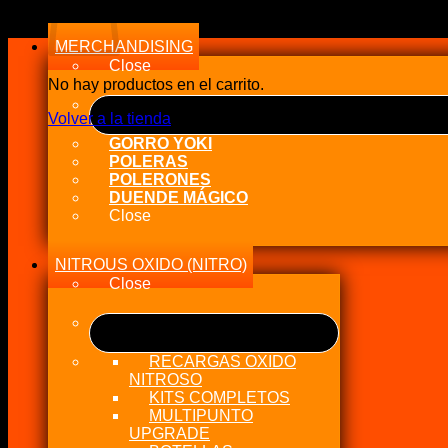
a
alto
MERCHANDISING
Close
No hay productos en el carrito.
Volver a la tienda
GORRO YOKI
POLERAS
POLERONES
DUENDE MÁGICO
Close
NITROUS OXIDO (NITRO)
Close
RECARGAS OXIDO
NITROSO
KITS COMPLETOS
MULTIPUNTO
UPGRADE