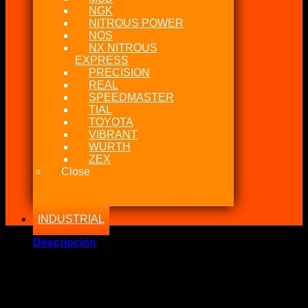
NGK
NITROUS POWER
NOS
NX NITROUS
EXPRESS
PRECISION
REAL
SPEEDMASTER
TIAL
TOYOTA
VIBRANT
WURTH
ZEX
Close
INDUSTRIAL
Descripción
Marca Fabricante: Vibrant Performance
Estado: Nuevo – Origen: EEUU – China
Incluye:.