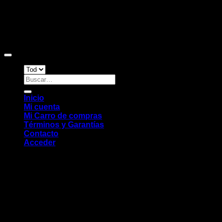
Copyright 2026 ©
Sitio web desarrollado por EleMonkey
Digital Studio
Buscar
por:
Inicio
Mi cuenta
Mi Carro de compras
Términos y Garantías
Contacto
Acceder
Chat WhatsApp
Hola. ¿En qué podemos ayudarte?
Chat Whatsapp