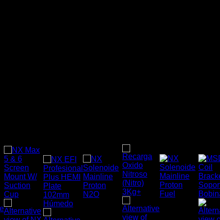
.:POLÍTICA DE NITROUS POWER CHILE:.
Nunca caeremos en el engaño de decir que algo que es
original siendo imitaciones.
Somos fanáticos del mundo tuerca y sabemos lo mucho que
cuentan las cosas. es por eso que somos 100%
responsables con nuestros productos.
IMPORTANTE: Todos los valores son + IVA únicamente para
factura.
Productos relacionados
-18%
-23%
-23%
-33%
Sin
Accesorios
existencias