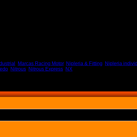
dustrial
,
Marcas Racing Motor
,
Nipleria & Fitting
,
Nipleria indivi
edo
,
Nitrous
,
Nitrous Express
,
NX