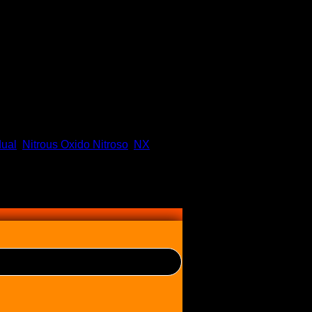
dual
,
Nitrous Oxido Nitroso
,
NX
,