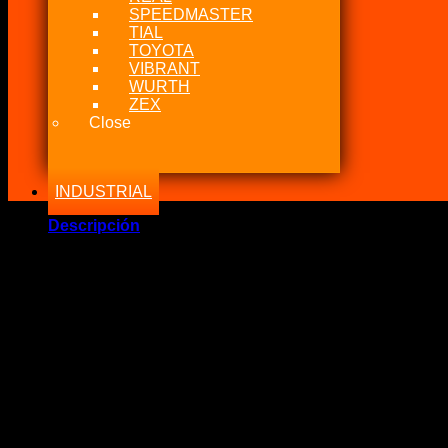
SPEEDMASTER
TIAL
TOYOTA
VIBRANT
WURTH
ZEX
Close
INDUSTRIAL
Descripción
Marca Fabricante: …:: Nitrous Express USA ::…
Estado: Nuevo – Origen: USA
Incluye:.
– NX Fitting T Fuel 5/16 & 4An Macho Kit
Significado: T de Combustible con abrazaderas y niple de 4A
Compatibilidad: Todos los sistema de nitro humedo.
Código: 15235
DESCRIPCIÓN