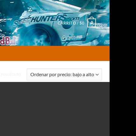
0
CARRITO /
$
0
 resultado