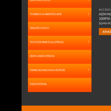
ACCESO
AEM MA
TURBOS & WASTEGATE
100PSI 
$
249.9
HALTECH ECU
AÑAD
TOYOTA PARTS & OTROS
JDM CARS OTROS
MARCAS RACING MOTOR
INDUSTRIAL