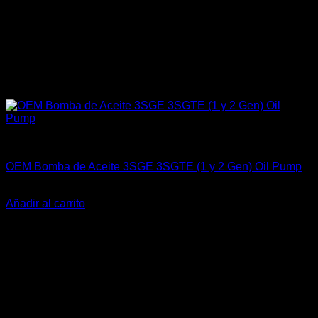
Engine 3SGTE / 3SGE / 5SFE / 5SGTE
OEM Bomba de Aceite 3SGE 3SGTE (1 y 2 Gen) Oil Pump
El
El
$
249.900
$
195.000
precio
precio
Añadir al carrito
original
actual
-23%
era:
es:
$249.900.
$195.000.