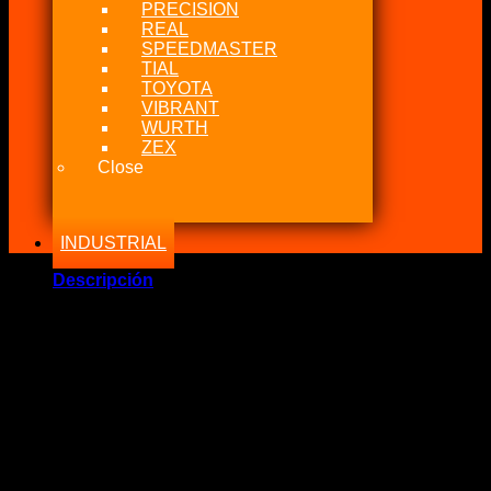
PRECISION
REAL
SPEEDMASTER
TIAL
TOYOTA
VIBRANT
WURTH
ZEX
Close
INDUSTRIAL
Descripción
Marca Fabricante: …:: AEM Performance ::…
Estado: Nuevo – Origen: USA
Incluye:.
– AEM MAP/PRESSURE Sensor 150PSI
Significado: Bulbo, Map, Sensor de presion para liquidos
escala 0 a 150 PSI
Código: 30-2130-100
30-2131-100 – 100 PSIg Brass Sensor Kit