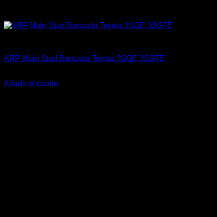
ARP Racing
ARP Main Stud Bancada Toyota 3SGE 3SGTE
El
El
$
198.900
$
159.900
precio
precio
Añadir al carrito
original
actual
-22%
era:
es:
$198.900.
$159.900.