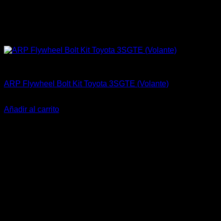
ARP Racing
ARP Flywheel Bolt Kit Toyota 3SGTE (Volante)
El
El
$
143.000
$
109.900
precio
precio
Añadir al carrito
original
actual
-20%
era:
es:
$143.000.
$109.900.