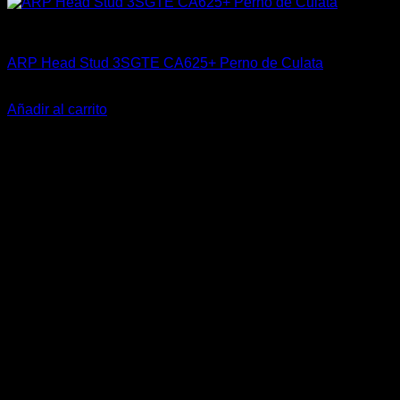
ARP Racing
ARP Head Stud 3SGTE CA625+ Perno de Culata
El
El
$
659.900
$
619.990
precio
precio
Añadir al carrito
original
actual
-18%
era:
es:
$659.900.
$619.990.