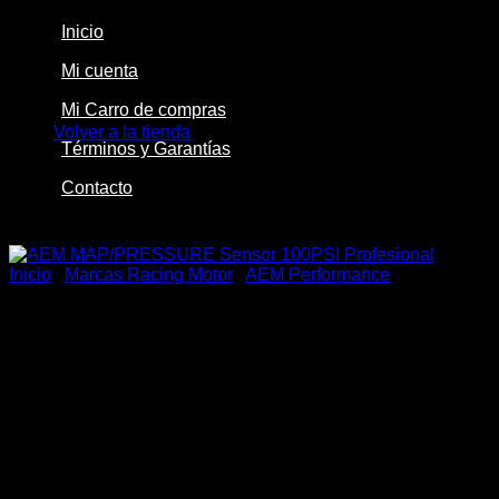
Inicio
Mi cuenta
No hay productos en el carrito.
Mi Carro de compras
Volver a la tienda
Términos y Garantías
Contacto
-18%
Inicio
/
Marcas Racing Motor
/
AEM Performance
AEM MAP/PRESSURE
Sensor 100PSI Profesional
El
El
$
249.900
$
205.000