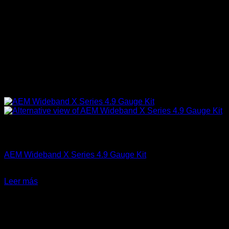
Sin existencias
AEM Performance
AEM Wideband X Series 4.9 Gauge Kit
El
El
$
375.990
$
299.990
precio
precio
Leer más
original
actual
-20%
era:
es:
$375.990.
$299.990.