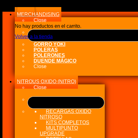
a
alto
MERCHANDISING
Close
No hay productos en el carrito.
Volver a la tienda
GORRO YOKI
POLERAS
POLERONES
DUENDE MÁGICO
Close
NITROUS OXIDO (NITRO)
Close
RECARGAS OXIDO
NITROSO
KITS COMPLETOS
MULTIPUNTO
UPGRADE