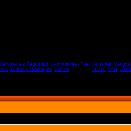
rgo 2FT (60cm) Malla INOX
Carrocería & Seguridad
,
Combustible / Fuel
,
Industrial
,
Mangue
tros
,
Turbos & Wastegate
,
Vibrant
Etiquetas:
10275
,
4AN
,
60cm