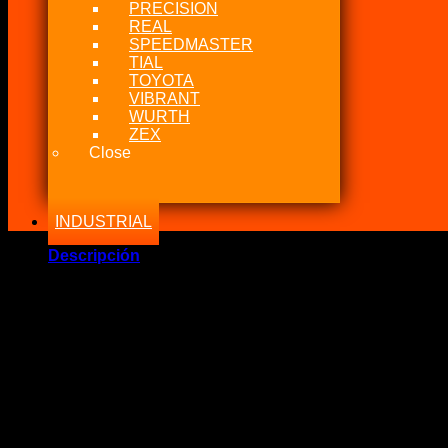
PRECISION
REAL
SPEEDMASTER
TIAL
TOYOTA
VIBRANT
WURTH
ZEX
Close
INDUSTRIAL
Descripción
Marca Fabricante: Vibrant Performance
Estado: Nuevo – Origen: EEUU – China
Incluye:.
– Vibrant Manguera 4an/4an largo 2FT (60cm) Malla INOX
— Manguera Nitro, Fuel, Oil 4an/4an largo 60cm Malla INOX
Color: Nego punta
Codigo: 10275
.:POLÍTICA DE NITROUS POWER CHILE:.