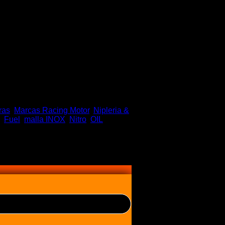
ras
,
Marcas Racing Motor
,
Nipleria &
,
Fuel
,
malla INOX
,
Nitro
,
OIL
,