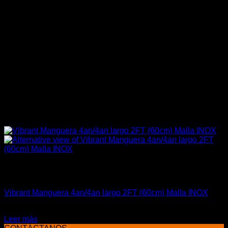
Sin existencias
Aceites / Aditivos / Combustible
Vibrant Manguera 4an/4an largo 2FT (60cm) Malla INOX
El
El
$
45.000
$
39.000
precio
precio
Leer más
original
actual