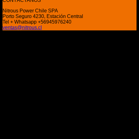
CONTÁCTANOS
era:
es:
Nitrous Power Chile SPA
$45.000.
$39.000.
Porto Seguro 4230, Estación Central
Tel + Whatsapp +56945976240
ventas@nitrous.cl
P
V