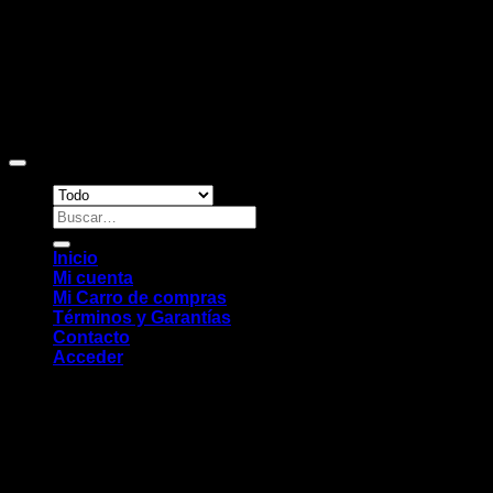
Copyright 2026 ©
Sitio web desarrollado por EleMonkey
Digital Studio
Buscar
por:
Inicio
Mi cuenta
Mi Carro de compras
Términos y Garantías
Contacto
Acceder