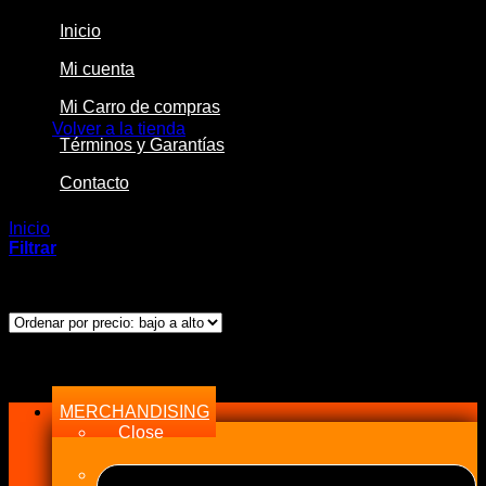
Inicio
Mi cuenta
No hay productos en el carrito.
Mi Carro de compras
Volver a la tienda
Términos y Garantías
Contacto
Inicio
/
Productos etiquetados “malla INOX”
Filtrar
Mostrando el único resultado
Menu
MERCHANDISING
Close