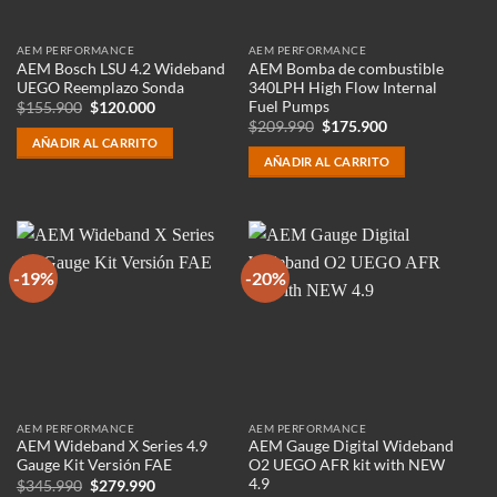
AEM PERFORMANCE
AEM PERFORMANCE
AEM Bosch LSU 4.2 Wideband
AEM Bomba de combustible
UEGO Reemplazo Sonda
340LPH High Flow Internal
Fuel Pumps
El
El
$
155.900
$
120.000
precio
precio
El
El
$
209.990
$
175.900
original
actual
precio
precio
AÑADIR AL CARRITO
era:
es:
original
actual
AÑADIR AL CARRITO
$155.900.
$120.000.
era:
es:
$209.990.
$175.900.
-19%
-20%
AEM PERFORMANCE
AEM PERFORMANCE
AEM Wideband X Series 4.9
AEM Gauge Digital Wideband
Gauge Kit Versión FAE
O2 UEGO AFR kit with NEW
4.9
El
El
$
345.990
$
279.990