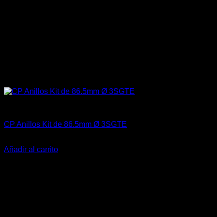
Aceites / Aditivos / Combustible
CP Anillos Kit de 86.5mm Ø 3SGTE
$
175.000
Añadir al carrito
-22%