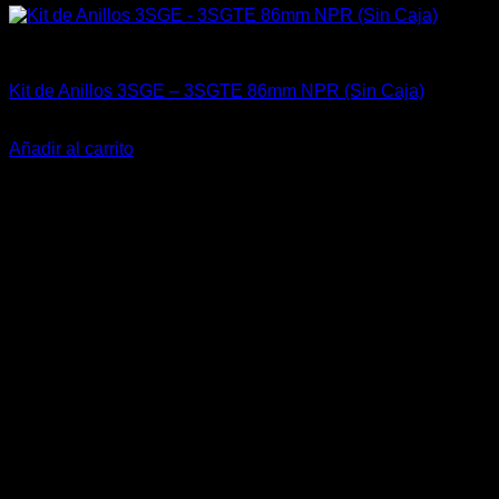
Engine 3SGTE / 3SGE / 5SFE / 5SGTE
Kit de Anillos 3SGE – 3SGTE 86mm NPR (Sin Caja)
El
El
$
159.900
$
99.900
precio
precio
Añadir al carrito
original
actual
-25%
era:
es:
$159.900.
$99.900.