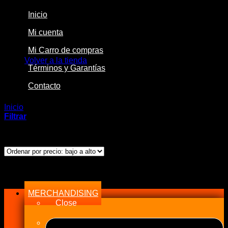
Inicio
Mi cuenta
No hay productos en el carrito.
Mi Carro de compras
Volver a la tienda
Términos y Garantías
Contacto
Inicio
/
Productos etiquetados “Anillos”
Filtrar
Ordenado
Mostrando los 10 resultados
por
precio:
bajo
Menu
a
alto
MERCHANDISING
Close