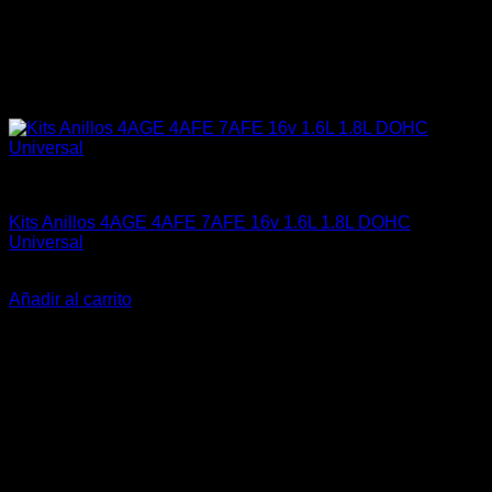
4A-GE (16V & 20V)
Kits Anillos 4AGE 4AFE 7AFE 16v 1.6L 1.8L DOHC
Universal
El
El
$
64.990
$
49.990
precio
precio
Añadir al carrito
original
actual
era:
es:
$64.990.
$49.990.