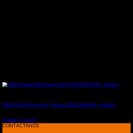
Engine 3SGE Beams
OEM Toyota Ring Set, Piston 3SGE BEAMS – Anillos
El
El
$
369.990
$
289.900
precio
precio
Añadir al carrito
original
actual
CONTÁCTANOS
era:
es: