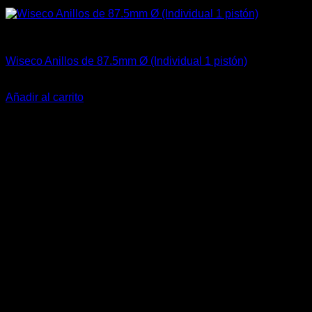
Aceites / Aditivos / Combustible
Wiseco Anillos de 87.5mm Ø (Individual 1 pistón)
El
El
$
65.990
$
49.900
precio
precio
Añadir al carrito
original
actual
-23%
era:
es:
$65.990.
$49.900.