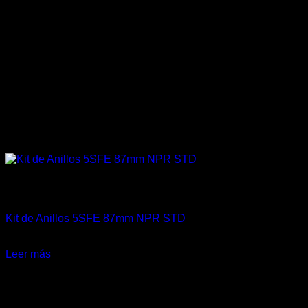
Sin existencias
Engine 3SGTE / 3SGE / 5SFE / 5SGTE
Kit de Anillos 5SFE 87mm NPR STD
$
85.000
Leer más
-31%