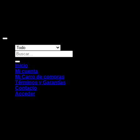
Copyright 2026 ©
Sitio web desarrollado por EleMonkey
Digital Studio
Buscar
por:
Inicio
Mi cuenta
Mi Carro de compras
Términos y Garantías
Contacto
Acceder