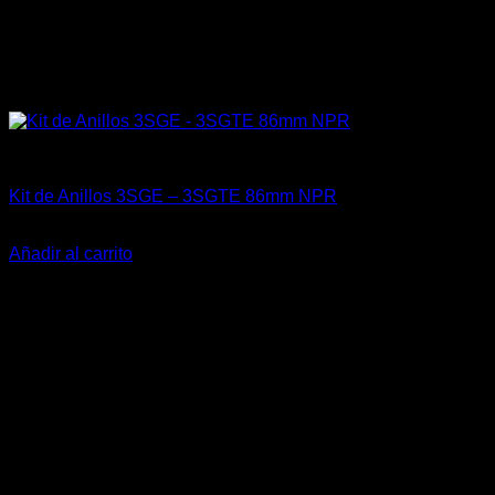
Engine 3SGTE / 3SGE / 5SFE / 5SGTE
Kit de Anillos 3SGE – 3SGTE 86mm NPR
El
El
$
159.900
$
119.900
precio
precio
Añadir al carrito
original
actual
era:
es:
$159.900.
$119.900.