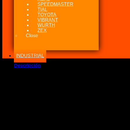
SPEEDMASTER
TIAL
TOYOTA
VIBRANT
WURTH
ZEX
Close
INDUSTRIAL
Descripción
Marca Fabricante: NPR
Estado: Nuevo
Incluye:.
– Kit de Anillos 3SGE – 3SGTE 86mm NPR (Sin Caja)
Significado: Remplace sus anillos STD por este nuevo conju
Origen: Japon
Medida: 86Ømm
Codigo: SWT10141
1st Ring= 1.2mm x 3.30mm