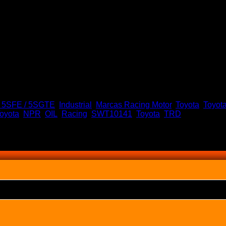
/ 5SFE / 5SGTE
,
Industrial
,
Marcas Racing Motor
,
Toyota
,
Toyota
Toyota
,
NPR
,
OIL
,
Racing
,
SWT10141
,
Toyota
,
TRD