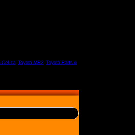
 Celica
,
Toyota MR2
,
Toyota Parts &