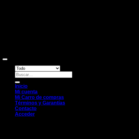
Copyright 2026 ©
Sitio web desarrollado por EleMonkey
Digital Studio
Buscar
por:
Inicio
Mi cuenta
Mi Carro de compras
Términos y Garantías
Contacto
Acceder