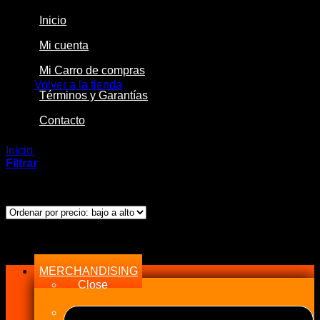
Inicio
Mi cuenta
No hay productos en el carrito.
Mi Carro de compras
Volver a la tienda
Términos y Garantías
Contacto
Inicio
/
Productos etiquetados “NPR”
Filtrar
Ordenado
Mostrando los 2 resultados
por
precio:
bajo
Menu
a
alto
MERCHANDISING
Close