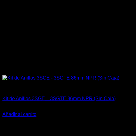
Engine 3SGTE / 3SGE / 5SFE / 5SGTE
Kit de Anillos 3SGE – 3SGTE 86mm NPR (Sin Caja)
El
El
$
159.900
$
99.900
precio
precio
Añadir al carrito
original
actual
-25%
era:
es:
$159.900.
$99.900.