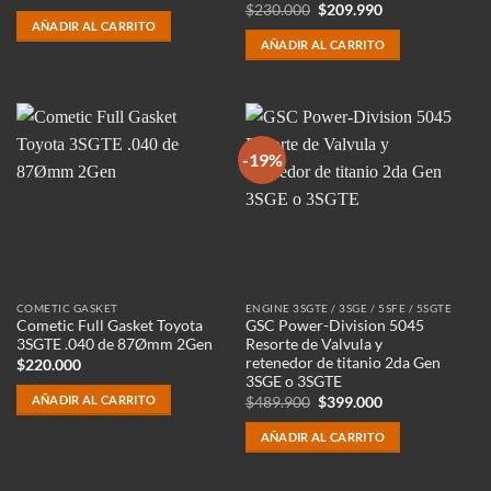
precio
precio
El
El
$
230.000
$
209.990
original
actual
precio
precio
AÑADIR AL CARRITO
era:
es:
original
actual
AÑADIR AL CARRITO
$269.900.
$199.990.
era:
es:
$230.000.
$209.990.
-19%
COMETIC GASKET
ENGINE 3SGTE / 3SGE / 5SFE / 5SGTE
Cometic Full Gasket Toyota
GSC Power-Division 5045
3SGTE .040 de 87Ømm 2Gen
Resorte de Valvula y
retenedor de titanio 2da Gen
$
220.000
3SGE o 3SGTE
AÑADIR AL CARRITO
El
El
$
489.900
$
399.000
precio
precio
original
actual
AÑADIR AL CARRITO
era:
es:
$489.900.
$399.000.