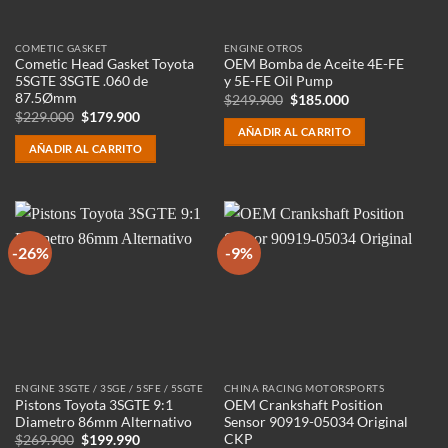
COMETIC GASKET
ENGINE OTROS
Cometic Head Gasket Toyota
OEM Bomba de Aceite 4E-FE
5SGTE 3SGTE .060 de
y 5E-FE Oil Pump
87.5Ømm
El
El
$
249.900
$
185.000
precio
precio
El
El
$
229.000
$
179.900
original
actual
precio
precio
AÑADIR AL CARRITO
era:
es:
original
actual
AÑADIR AL CARRITO
$249.900.
$185.000.
era:
es:
$229.000.
$179.900.
-26%
-9%
ENGINE 3SGTE / 3SGE / 5SFE / 5SGTE
CHINA RACING MOTORSPORTS
Pistons Toyota 3SGTE 9:1
OEM Crankshaft Position
Diametro 86mm Alternativo
Sensor 90919-05034 Original
CKP
El
El
$
269.900
$
199.990