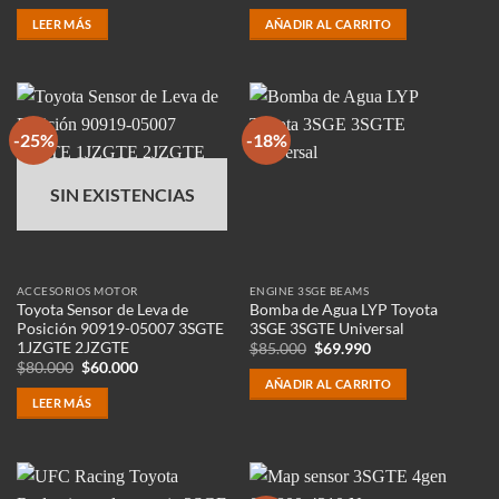
precio
precio
original
actual
LEER MÁS
AÑADIR AL CARRITO
era:
es:
$75.990.
$59.900.
-25%
-18%
SIN EXISTENCIAS
ACCESORIOS MOTOR
ENGINE 3SGE BEAMS
Toyota Sensor de Leva de
Bomba de Agua LYP Toyota
Posición 90919-05007 3SGTE
3SGE 3SGTE Universal
1JZGTE 2JZGTE
El
El
$
85.000
$
69.990
precio
precio
El
El
$
80.000
$
60.000
original
actual
precio
precio
AÑADIR AL CARRITO
era:
es:
original
actual
LEER MÁS
$85.000.
$69.990.
era:
es:
$80.000.
$60.000.