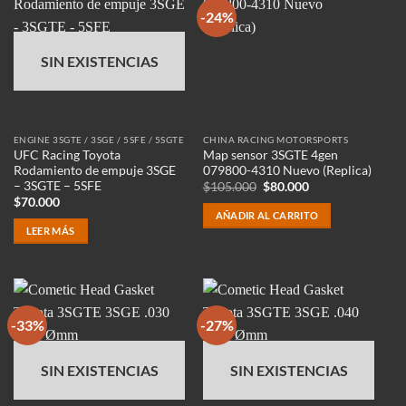
-24%
SIN EXISTENCIAS
ENGINE 3SGTE / 3SGE / 5SFE / 5SGTE
CHINA RACING MOTORSPORTS
UFC Racing Toyota
Map sensor 3SGTE 4gen
Rodamiento de empuje 3SGE
079800-4310 Nuevo (Replica)
– 3SGTE – 5SFE
El
El
$
105.000
$
80.000
precio
precio
$
70.000
original
actual
AÑADIR AL CARRITO
era:
es:
LEER MÁS
$105.000.
$80.000.
-33%
-27%
SIN EXISTENCIAS
SIN EXISTENCIAS