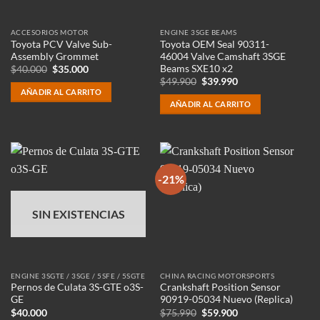
ACCESORIOS MOTOR
ENGINE 3SGE BEAMS
Toyota PCV Valve Sub-
Toyota OEM Seal 90311-
Assembly Grommet
46004 Valve Camshaft 3SGE
Beams SXE10 x2
El
El
$
40.000
$
35.000
precio
precio
El
El
$
49.900
$
39.990
original
actual
precio
precio
AÑADIR AL CARRITO
era:
es:
original
actual
AÑADIR AL CARRITO
$40.000.
$35.000.
era:
es:
$49.900.
$39.990.
-21%
SIN EXISTENCIAS
ENGINE 3SGTE / 3SGE / 5SFE / 5SGTE
CHINA RACING MOTORSPORTS
Pernos de Culata 3S-GTE o3S-
Crankshaft Position Sensor
GE
90919-05034 Nuevo (Replica)
El
El
$
40.000
$
75.990
$
59.900