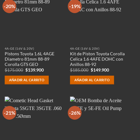
-20%
-19%
4A-GE (16V & 20V)
4A-GE (16V & 20V)
Pistons Toyota 1.6L 4AGE
Kit de Piston Toyota Corolla
Diametro 81mm 88-89
Celica 1.6 4AFE DOHC con
Corolla GTS GEO
Anillos 88-92
El
El
El
El
$
175.000
$
139.900
$
185.000
$
149.900
precio
precio
precio
precio
original
actual
original
actual
AÑADIR AL CARRITO
AÑADIR AL CARRITO
era:
es:
era:
es:
$175.000.
$139.900.
$185.000.
$149.900.
-21%
-26%