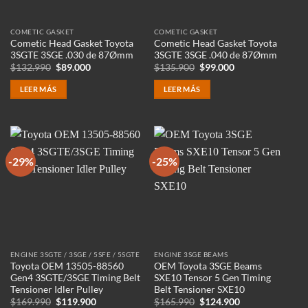
COMETIC GASKET
COMETIC GASKET
Cometic Head Gasket Toyota
Cometic Head Gasket Toyota
3SGTE 3SGE .030 de 87Ømm
3SGTE 3SGE .040 de 87Ømm
El
El
El
El
$
132.990
$
89.000
$
135.900
$
99.000
precio
precio
precio
precio
original
actual
original
actual
LEER MÁS
LEER MÁS
era:
es:
era:
es:
$132.990.
$89.000.
$135.900.
$99.000.
-29%
-25%
ENGINE 3SGTE / 3SGE / 5SFE / 5SGTE
ENGINE 3SGE BEAMS
Toyota OEM 13505-88560
OEM Toyota 3SGE Beams
Gen4 3SGTE/3SGE Timing Belt
SXE10 Tensor 5 Gen Timing
Tensioner Idler Pulley
Belt Tensioner SXE10
El
El
El
El
$
169.990
$
119.900
$
165.990
$
124.900