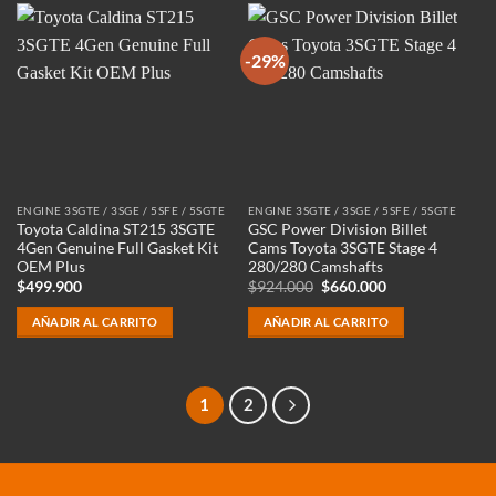
-29%
ENGINE 3SGTE / 3SGE / 5SFE / 5SGTE
ENGINE 3SGTE / 3SGE / 5SFE / 5SGTE
Toyota Caldina ST215 3SGTE
GSC Power Division Billet
4Gen Genuine Full Gasket Kit
Cams Toyota 3SGTE Stage 4
OEM Plus
280/280 Camshafts
El
El
$
499.900
$
924.000
$
660.000
precio
precio
original
actual
AÑADIR AL CARRITO
AÑADIR AL CARRITO
era:
es:
$924.000.
$660.000.
1
2