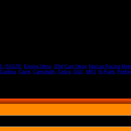
Cams Toyota 3SGTE Stage 4 2
E / 5SGTE
,
Engine Otros
,
JDM Cars Otros
,
Marcas Racing Moto
Caldina
,
Cams
,
Camshafts
,
Celica
,
GSC
,
MR2
,
Ni Parts
,
Perfo