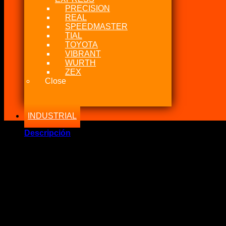
PRECISION
REAL
SPEEDMASTER
TIAL
TOYOTA
VIBRANT
WURTH
ZEX
Close
INDUSTRIAL
Descripción
Marca Fabricante: …::Power Division::…
Estado: Nuevo – Origen: USA
Incluye:.
– GSC Power Division Billet Cams Toyota 3SGTE Stage 4 28
Significado: Kit de Levas Toyota 3SGTE Stage 4.
Compatibilidad: Motores 3SGE, 3SGTE, 3ra – 4ta – 5ta Gen
Modelo: 7033 S3