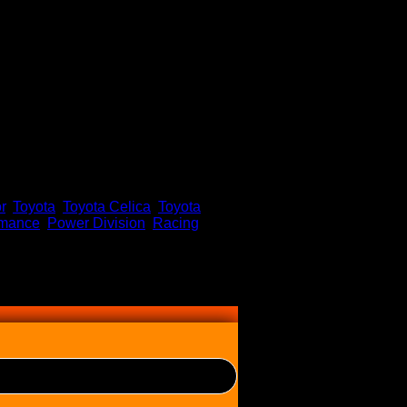
80/280 Camshafts
r
,
Toyota
,
Toyota Celica
,
Toyota
rmance
,
Power Division
,
Racing
,