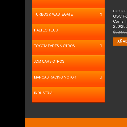
TURBOS & WASTEGATE
GSC Pow
Cams T
280/28
HALTECH ECU
$
924.0
AÑAD
TOYOTA PARTS & OTROS
JDM CARS OTROS
MARCAS RACING MOTOR
INDUSTRIAL