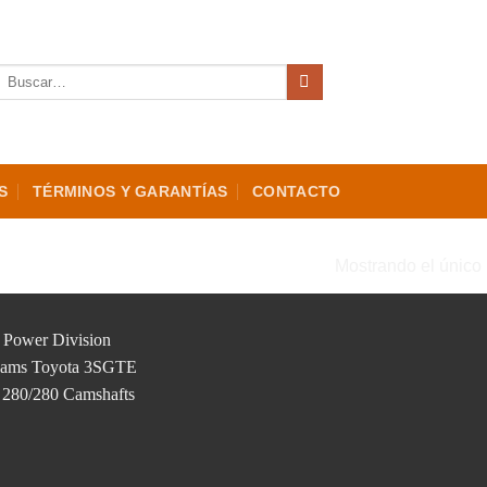
Buscar
por:
S
TÉRMINOS Y GARANTÍAS
CONTACTO
“STAGE 4”
Mostrando el único 