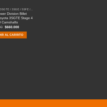
ENGINE 3SGTE / 3SGE / 5SFE / 5SGTE
er Division Billet
oyota 3SGTE Stage 4
0 Camshafts
El
El
00
$
660.000
precio
precio
original
actual
IR AL CARRITO
era:
es:
$924.000.
$660.000.