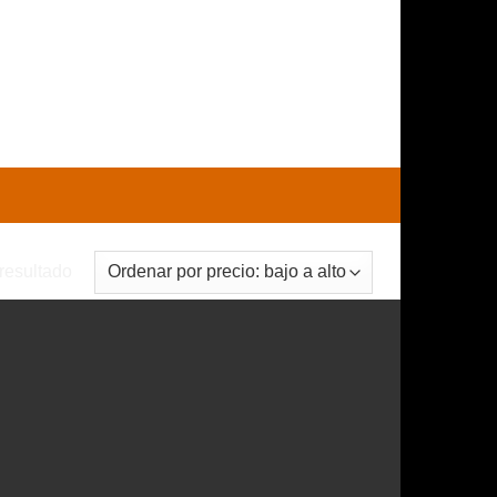
0
CARRITO /
$
0
resultado