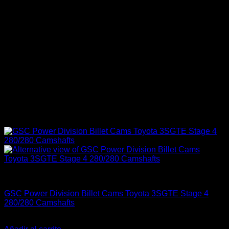
Engine 3SGTE / 3SGE / 5SFE / 5SGTE
GSC Power Division Billet Cams Toyota 3SGTE Stage 4
280/280 Camshafts
El
El
$
924.000
$
660.000
precio
precio