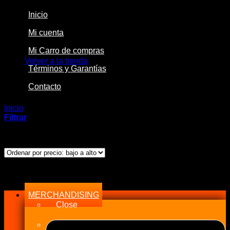
Inicio
Mi cuenta
No hay productos en el carrito.
Mi Carro de compras
Volver a la tienda
Términos y Garantías
Contacto
Inicio
/
Productos etiquetados “Camshafts”
Filtrar
Ordenado
Mostrando los 2 resultados
por
precio:
bajo
Menu
a
alto
MERCHANDISING
Close