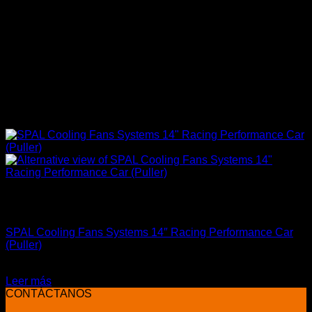
Sin existencias
Accesorios Motor
SPAL Cooling Fans Systems 14″ Racing Performance Car
(Puller)
El
El
$
287.900
$
249.900
precio
precio
Leer más
original
actual
CONTÁCTANOS
era:
es: