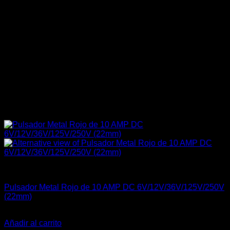
Carrocería & Seguridad
Pulsador Metal Rojo de 10 AMP DC 6V/12V/36V/125V/250V
(22mm)
El
El
$
39.990
$
29.990
precio
precio
Añadir al carrito