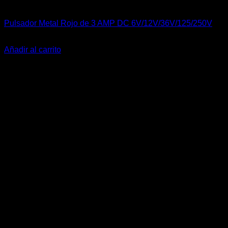
Carrocería & Seguridad
Pulsador Metal Rojo de 3 AMP DC 6V/12V/36V/125/250V
El
El
$
20.990
$
17.990
precio
precio
Añadir al carrito
original
actual
-25%
era:
es:
$20.990.
$17.990.