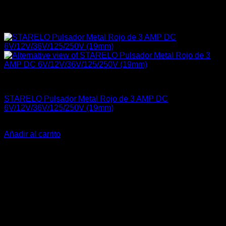
Carrocería & Seguridad
STARELO Pulsador Metal Rojo de 3 AMP DC
6V/12V/36V/125/250V (19mm)
El
El
$
35.990
$
26.990
precio
precio
Añadir al carrito
original
actual
-25%
era:
es:
$35.990.
$26.990.