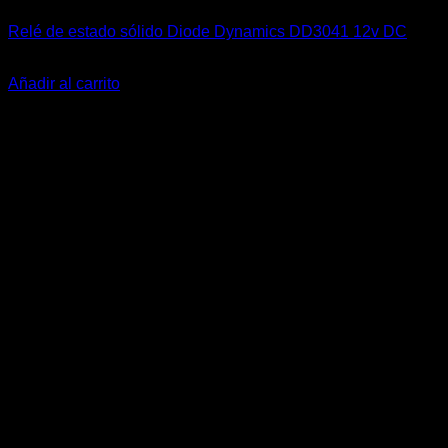
Relé de estado sólido Diode Dynamics DD3041 12v DC
El
El
$
59.990
$
32.990
precio
precio
Añadir al carrito
original
actual
-30%
era:
es:
$59.990.
$32.990.