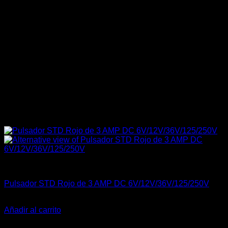
Carrocería & Seguridad
Pulsador STD Rojo de 3 AMP DC 6V/12V/36V/125/250V
El
El
$
15.990
$
9.990
precio
precio
Añadir al carrito
original
actual
-14%
era:
es: