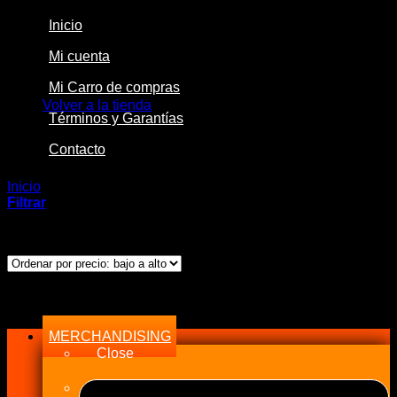
Inicio
Mi cuenta
No hay productos en el carrito.
Mi Carro de compras
Volver a la tienda
Términos y Garantías
Contacto
Inicio
/
Productos etiquetados “DC”
Filtrar
Ordenado
Mostrando los 7 resultados
por
precio:
bajo
Menu
a
alto
MERCHANDISING
Close