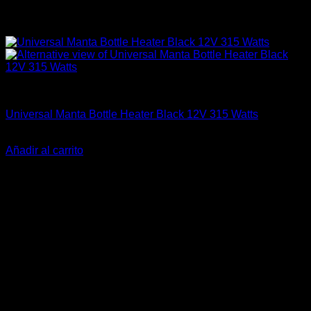
Accesorios
Universal Manta Bottle Heater Black 12V 315 Watts
El
El
$
199.990
$
140.000
precio
precio
Añadir al carrito
original
actual
-13%
era:
es:
$199.990.
$140.000.