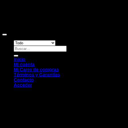
Copyright 2026 ©
Sitio web desarrollado por EleMonkey
Digital Studio
Buscar
por:
Inicio
Mi cuenta
Mi Carro de compras
Términos y Garantías
Contacto
Acceder