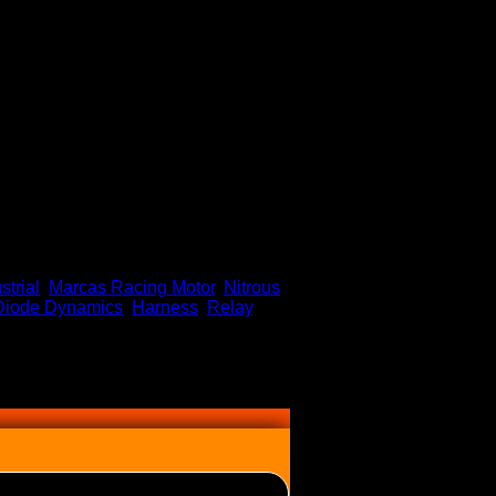
strial
,
Marcas Racing Motor
,
Nitrous
Diode Dynamics
,
Harness
,
Relay
,