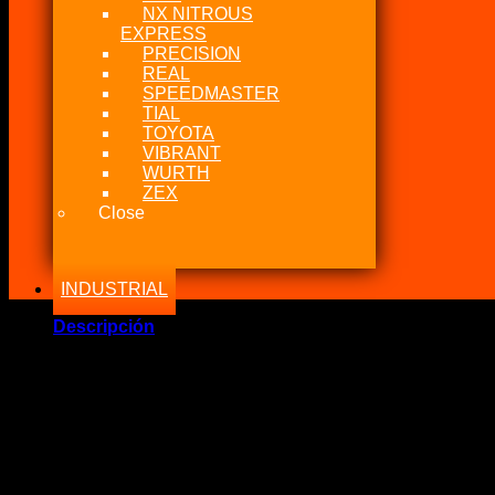
NX NITROUS
EXPRESS
PRECISION
REAL
SPEEDMASTER
TIAL
TOYOTA
VIBRANT
WURTH
ZEX
Close
INDUSTRIAL
Descripción
Marca Fabricante: …:: Diode Dynamics ::…
Estado: Nuevo – Origen: USA
Incluye:.
– Diode Dynamics Solid State Relay Harness
Significado: Actualice sus Relé mecánicos por Estado Solido, 
Compatibilidad: Para todo tipo de aplicaciones en 12V. DC