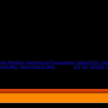
es Eléctricos
,
Electrónica & Componentes
,
Haltech ECU
,
Indu
oyota MR2
,
Toyota Parts & Otros
Etiquetas:
12V
,
DC
,
DD3041
,