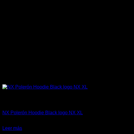
Sin existencias
Marcas Racing Motor
NX Polerón Hoodie Black logo NX XL
El
El
$
41.990
$
32.500
precio
precio
Leer más
original
actual
-31%