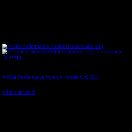
Allstar Performance
AllStar Performance Polerón Hoodie Gris (XL)
El
El
$
46.990
$
29.990
precio
precio
Añadir al carrito
original
actual
-23%
era:
es:
$46.990.
$29.990.