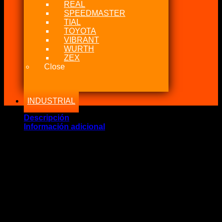
REAL
SPEEDMASTER
TIAL
TOYOTA
VIBRANT
WURTH
ZEX
Close
INDUSTRIAL
Descripción
Información adicional
Marca Fabricante: …:: Real Street Performance ::…
Estado: Nuevo – Origen: USA
Incluye:.
– Real Polerón Hoodie Green logo
Significado: Polerón Real Green Hombre Clásico
Código: RSP00-0005
Talla: XL
DESCRIPCIÓN