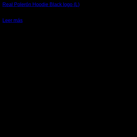
Real Polerón Hoodie Black logo (L)
El
El
$
47.990
$
35.990
precio
precio
Leer más
original
actual
-32%
era:
es:
$47.990.
$35.990.