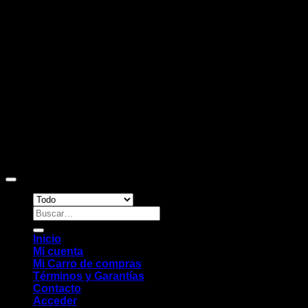
D
Copyright 2026 ©
Sitio web desarrollado por EleMonkey
Digital Studio
Buscar
por:
Inicio
Mi cuenta
Mi Carro de compras
Términos y Garantías
Contacto
Acceder