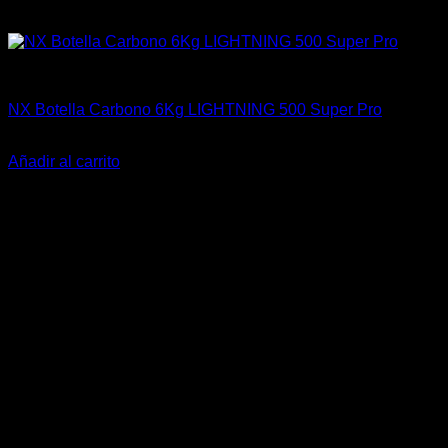
Botellas
NX Botella Carbono 6Kg LIGHTNING 500 Super Pro
El
El
$
1.200.504
$
899.900
precio
precio
Añadir al carrito
original
actual
-29%
era:
es:
$1.200.504.
$899.900.