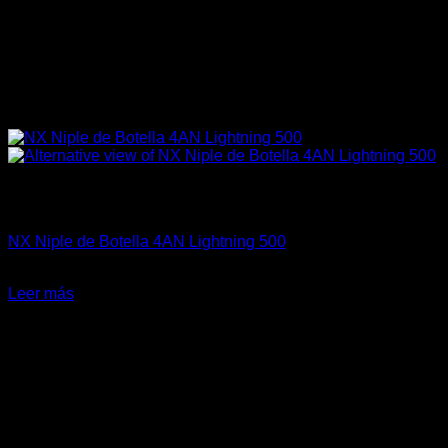
Sin existencias
Fitting y Niples
NX Niple de Botella 4AN Lightning 500
El
El
$
38.990
$
27.500
precio
precio
Leer más
original
actual
-17%
era:
es:
$38.990.
$27.500.