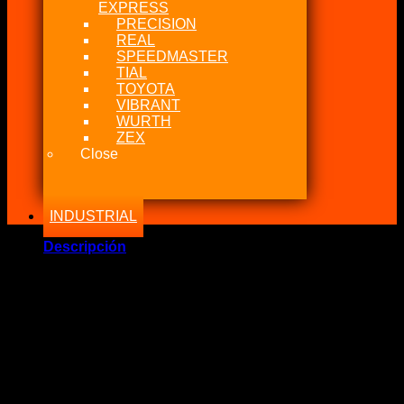
EXPRESS
PRECISION
REAL
SPEEDMASTER
TIAL
TOYOTA
VIBRANT
WURTH
ZEX
Close
INDUSTRIAL
Descripción
Marca Fabricante: …:: Nitrous Express USA ::…
Estado: Nuevo – Origen: USA
NX Touch Screen Display For Max 5 Pantalla
Código:
16008S
Se puede conectar una pantalla táctil opcional de 4
pulgadas para ver y ajustar los parámetros de ajuste
comunes sobre la marcha sin la necesidad de una