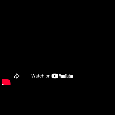
.: POLÍTICA DE NITROUS POWER CHILE :.
Nunca caeremos en el engaño de decir que algo que es
original siendo imitaciones.
Somos fanáticos del mundo tuerca y sabemos lo mucho que
cuentan las cosas. es por eso que somos 100%