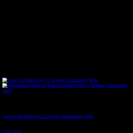
Sin existencias
Marcas Racing Motor
Tuerca Botella NX o Sniper Adaptador 4AN
El
El
$
34.990
$
28.990
precio
precio
Leer más