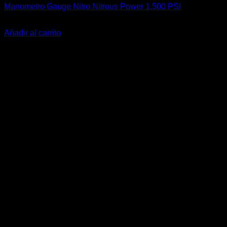
Manometro Gauge Nitro Nitrous Power 1.500 PSI
El
El
$
49.900
$
39.900
precio
precio
Añadir al carrito
original
actual
-25%
era:
es:
$49.900.
$39.900.