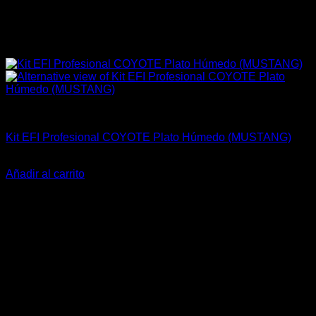
Kits Completos
Kit EFI Profesional COYOTE Plato Húmedo (MUSTANG)
El
El
$
1.659.000
$
1.365.990
precio
precio
Añadir al carrito
original
actual
-16%
era:
es:
$1.659.000.
$1.365.990.