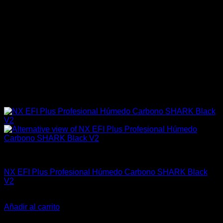
Industrial
NX EFI Plus Profesional Húmedo Carbono SHARK Black
V2
El
El
$
1.499.900
$
1.259.900
precio
precio
Añadir al carrito
original
actual
-20%