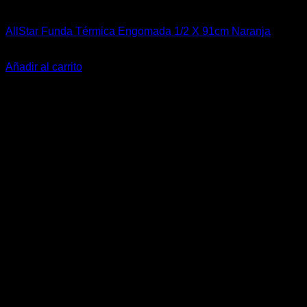
Accesorios Motor
AllStar Funda Térmica Engomada 1/2 X 91cm Naranja
El
El
$
37.990
$
31.990
precio
precio
Añadir al carrito
original
actual
-15%
era:
es:
$37.990.
$31.990.