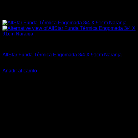
Accesorios Motor
AllStar Funda Térmica Engomada 3/4 X 91cm Naranja
El
El
$
39.990
$
33.990
precio
precio
Añadir al carrito
original
actual
-14%
era:
es:
$39.990.
$33.990.