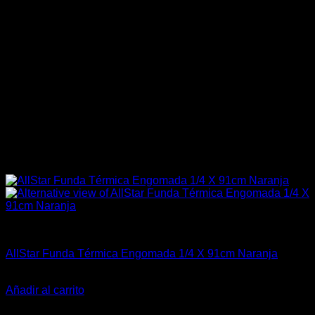
Accesorios Motor
AllStar Funda Térmica Engomada 1/4 X 91cm Naranja
El
El
$
35.990
$
29.990
precio
precio
Añadir al carrito
original
actual
-16%
era:
es: