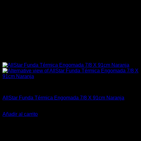
Accesorios Motor
AllStar Funda Térmica Engomada 7/8 X 91cm Naranja
El
El
$
42.990
$
36.990
precio
precio
Añadir al carrito
original
actual
-39%
era:
es:
$42.990.
$36.990.