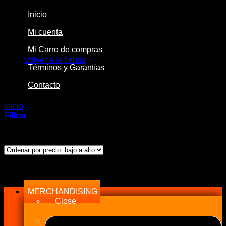
Inicio
Mi cuenta
No hay productos en el carrito.
Mi Carro de compras
Volver a la tienda
Términos y Garantías
Contacto
Inicio
/
Productos etiquetados “Fiber”
Filtrar
Ordenado
Mostrando los 8 resultados
por
precio:
bajo
Menu
a
alto
MERCHANDISING
Close