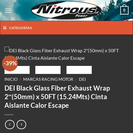
Saltar
0
al
contenido
CATEGORÍAS
-39%
INICIO
/
MARCAS RACING MOTOR
/
DEI
DEI Black Glass Fiber Exhaust Wrap
2″(50mm) x 50FT (15.24Mts) Cinta
Aislante Calor Escape