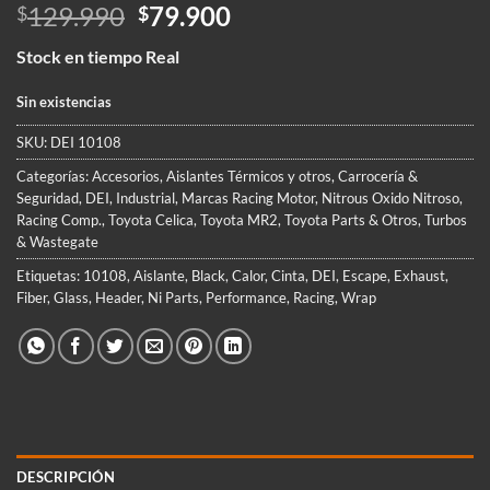
El
El
129.990
79.900
$
$
precio
precio
Stock en tiempo Real
original
actual
era:
es:
Sin existencias
$129.990.
$79.900.
SKU:
DEI 10108
Categorías:
Accesorios
,
Aislantes Térmicos y otros
,
Carrocería &
Seguridad
,
DEI
,
Industrial
,
Marcas Racing Motor
,
Nitrous Oxido Nitroso
,
Racing Comp.
,
Toyota Celica
,
Toyota MR2
,
Toyota Parts & Otros
,
Turbos
& Wastegate
Etiquetas:
10108
,
Aislante
,
Black
,
Calor
,
Cinta
,
DEI
,
Escape
,
Exhaust
,
Fiber
,
Glass
,
Header
,
Ni Parts
,
Performance
,
Racing
,
Wrap
DESCRIPCIÓN