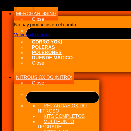
a
alto
MERCHANDISING
Close
No hay productos en el carrito.
Volver a la tienda
GORRO YOKI
POLERAS
POLERONES
DUENDE MÁGICO
Close
NITROUS OXIDO (NITRO)
Close
RECARGAS OXIDO
NITROSO
KITS COMPLETOS
MULTIPUNTO
UPGRADE