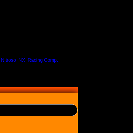
 Nitroso
,
NX
,
Racing Comp.