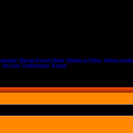
ndustrial
,
Marcas Racing Motor
,
Nipleria & Fitting
,
Nitrous Oxido
,
NX Fuel
,
Performance
,
Racing