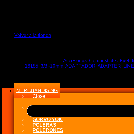
No hay productos en el carrito.
El
El
$
97.990
$
64.990
precio
precio
Volver a la tienda
Stock en tiempo Real
original
actual
era:
es:
Sin existencias
$97.990.
$64.990.
SKU:
NX 16185
Categorías:
Accesorios
,
Combustible / Fuel
,
I
Etiquetas:
16185
,
3/8 -10mm
,
ADAPTADOR
,
ADAPTER
,
LINE
Menu
MERCHANDISING
Close
GORRO YOKI
POLERAS
POLERONES