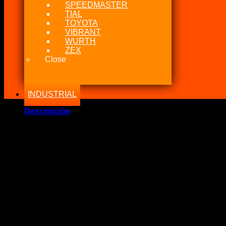
SPEEDMASTER
TIAL
TOYOTA
VIBRANT
WURTH
ZEX
Close
INDUSTRIAL
Descripción
Marca Fabricante: …:: Nitrous Express USA ::…
Estado: Nuevo – Origen: USA
Incluye:.
– NX 3/8-10MM LATE MODEL BILLET FUEL LINE ADAPTER
Significado: ADAPTADOR DE LÍNEA DE COMBUSTIBLE.
Compatibilidad: Todos los sistema de nitro húmedo.
Código: 16185
DESCRIPCIÓN
T de combustible 3/8 -10mm con hilo 1/8 NPT con niple 4AN 