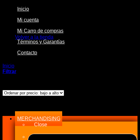
Inicio
Mi cuenta
No hay productos en el carrito.
Mi Carro de compras
Volver a la tienda
Términos y Garantías
Contacto
Inicio
/
Productos etiquetados “RE7C-L”
Filtrar
Mostrando el único resultado
Menu
MERCHANDISING
Close