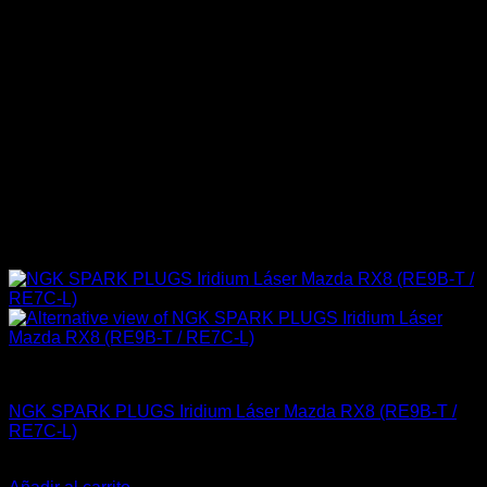
Accesorios
NGK SPARK PLUGS Iridium Láser Mazda RX8 (RE9B-T /
RE7C-L)
El
El
$
215.900
$
179.900
precio
precio