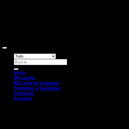
Copyright 2026 ©
Sitio web desarrollado por EleMonkey
Digital Studio
Buscar
por:
Inicio
Mi cuenta
Mi Carro de compras
Términos y Garantías
Contacto
Acceder