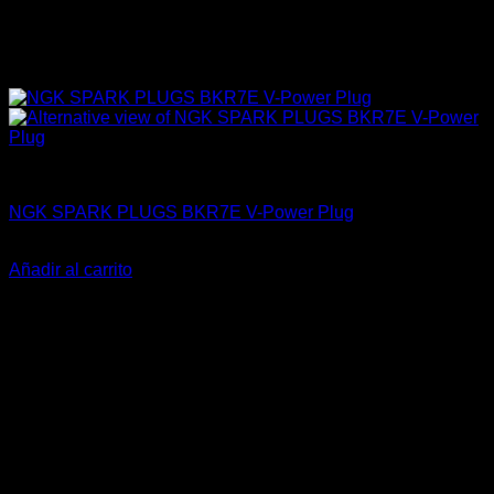
4A-GE (16V & 20V)
NGK SPARK PLUGS BKR7E V-Power Plug
El
El
$
32.700
$
25.990
precio
precio
Añadir al carrito
original
actual
-23%
era:
es:
$32.700.
$25.990.