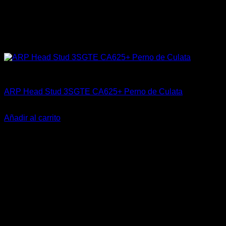
ARP Racing
ARP Head Stud 3SGTE CA625+ Perno de Culata
El
El
$
659.900
$
619.990
precio
precio
Añadir al carrito
original
actual
-23%
era:
es:
$659.900.
$619.990.