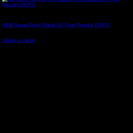
Accesorios Motor
AEM Gauge Reloj Digital Oil / Fuel Presión 100PSI
El
El
$
389.900
$
345.900
precio
precio
Añadir al carrito
original
actual
-6%
era:
es:
$389.900.
$345.900.