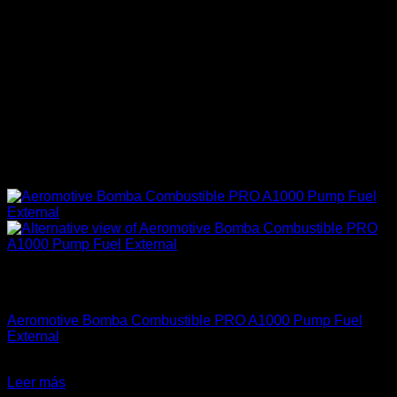
Sin existencias
Aeromotive
Aeromotive Bomba Combustible PRO A1000 Pump Fuel
External
El
El
$
765.990
$
590.000
precio
precio
Leer más