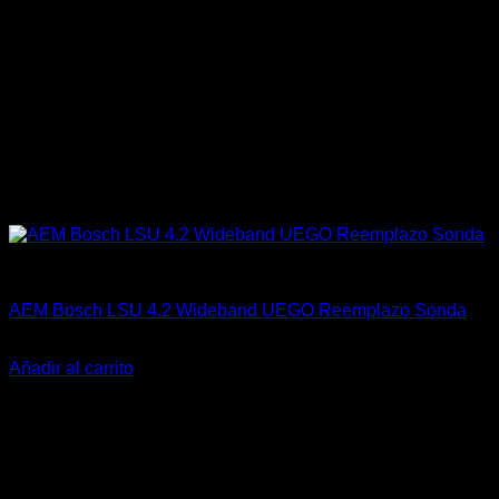
AEM Performance
AEM Bosch LSU 4.2 Wideband UEGO Reemplazo Sonda
El
El
$
155.900
$
120.000
precio
precio
Añadir al carrito
original
actual
era:
es:
$155.900.
$120.000.