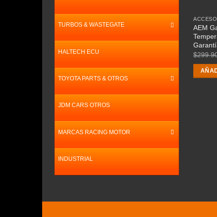
ACCESO
TURBOS & WASTEGATE
AEM Gau
Tempera
Garantí
HALTECH ECU
$
299.9
AÑAD
TOYOTA PARTS & OTROS
JDM CARS OTROS
MARCAS RACING MOTOR
INDUSTRIAL