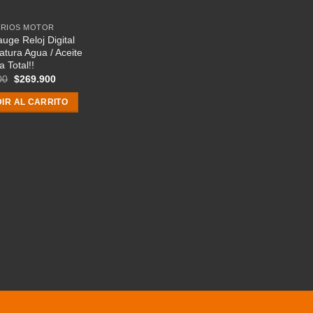
RIOS MOTOR
ge Reloj Digital
tura Agua / Aceite
a Total!!
El
El
00
$
269.900
precio
precio
original
actual
IR AL CARRITO
era:
es:
$299.900.
$269.900.