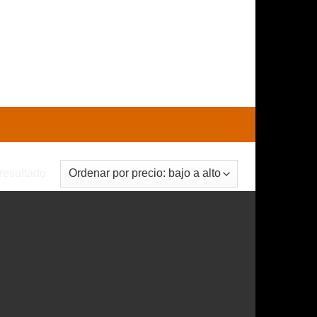
0
CARRITO /
$
0
resultado