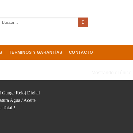
Buscar
por:
S
TÉRMINOS Y GARANTÍAS
CONTACTO
 “TEMPERATURA”
Mostrando el único 