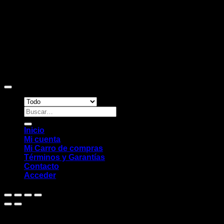
Copyright 2026 ©
Sitio web desarrollado por EleMonkey
Digital Studio
Buscar
por:
Inicio
Mi cuenta
Mi Carro de compras
Términos y Garantías
Contacto
Acceder