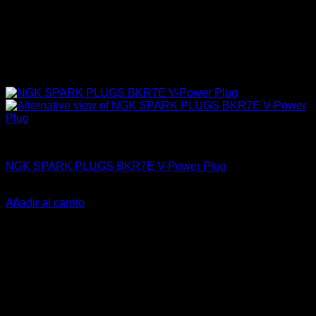
4A-GE (16V & 20V)
NGK SPARK PLUGS BKR7E V-Power Plug
El
El
$
32.700
$
25.990
precio
precio
Añadir al carrito
original
actual
-9%
era:
es:
$32.700.
$25.990.