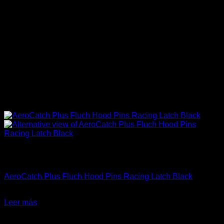
Sin existencias
Carrocería & Seguridad
AeroCatch Plus Fluch Hood Pins Racing Latch Black
El
El
$
149.900
$
119.990
precio
precio
Leer más
original
actual
-11%
era:
es: