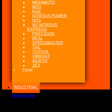
MISHIMOTO
MSD
NGK
NITROUS POWER
NOS
NX NITROUS
EXPRESS
PRECISION
REAL
SPEEDMASTER
TIAL
TOYOTA
VIBRANT
WURTH
ZEX
Close
INDUSTRIAL
Descripción
Marca Fabricante: …:: AEM Performance ::…
Estado: Nuevo – Origen: USA