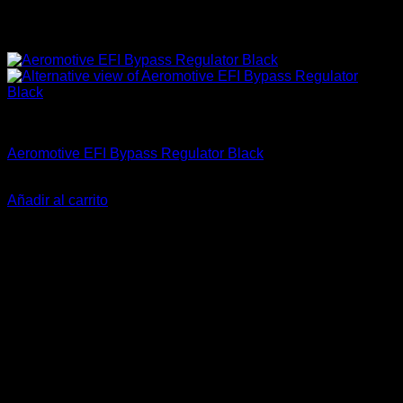
Accesorios
Aeromotive EFI Bypass Regulator Black
El
El
$
314.990
$
229.900
precio
precio
Añadir al carrito
original
actual
-18%
era:
es:
$314.990.
$229.900.