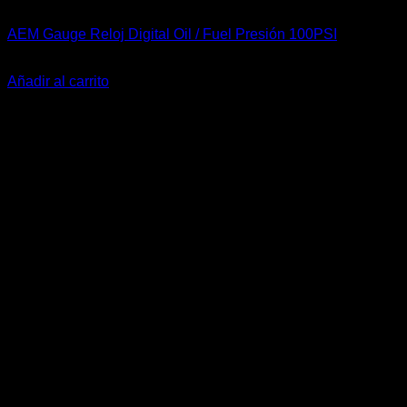
Accesorios Motor
AEM Gauge Reloj Digital Oil / Fuel Presión 100PSI
El
El
$
389.900
$
345.900
precio
precio
Añadir al carrito
original
actual
-27%
era:
es:
$389.900.
$345.900.