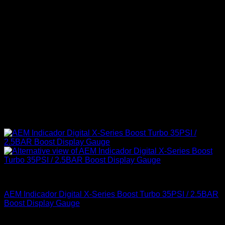
AEM Performance
AEM Indicador Digital X-Series Boost Turbo 35PSI / 2.5BAR
Boost Display Gauge
El
El
$
349.900
$
319.900