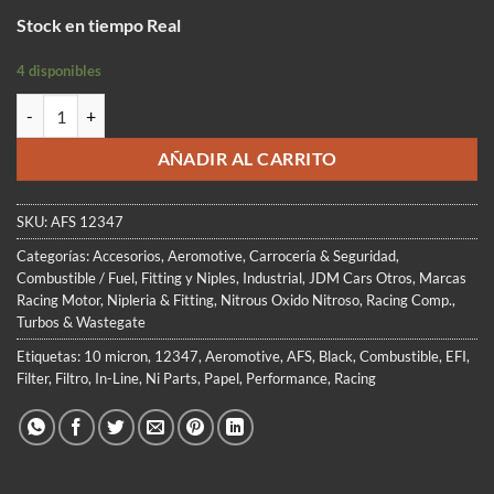
precio
precio
Stock en tiempo Real
original
actual
era:
es:
4 disponibles
$199.900.
$174.990.
Aeromotive Filter In-Line 10 micron Black (Incluye Niples x2 medida
AÑADIR AL CARRITO
SKU:
AFS 12347
Categorías:
Accesorios
,
Aeromotive
,
Carrocería & Seguridad
,
Combustible / Fuel
,
Fitting y Niples
,
Industrial
,
JDM Cars Otros
,
Marcas
Racing Motor
,
Nipleria & Fitting
,
Nitrous Oxido Nitroso
,
Racing Comp.
,
Turbos & Wastegate
Etiquetas:
10 micron
,
12347
,
Aeromotive
,
AFS
,
Black
,
Combustible
,
EFI
,
Filter
,
Filtro
,
In-Line
,
Ni Parts
,
Papel
,
Performance
,
Racing