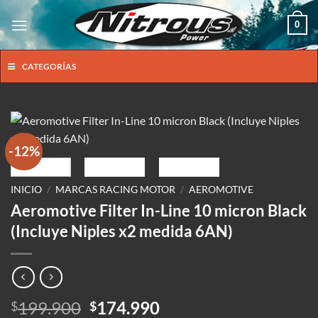
Saltar
0
al
contenido
CATEGORÍAS
-12%
INICIO
/
MARCAS RACING MOTOR
/
AEROMOTIVE
Aeromotive Filter In-Line 10 micron Black
(Incluye Niples x2 medida 6AN)
El
El
199.900
174.990
$
$