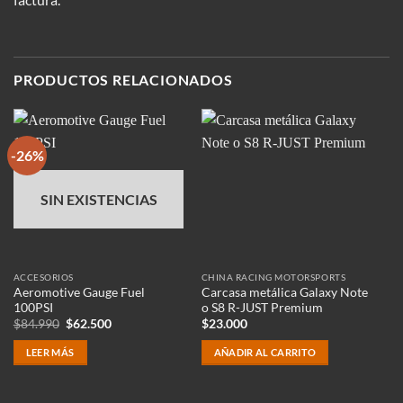
PRODUCTOS RELACIONADOS
-26%
-
SIN EXISTENCIAS
ACCESORIOS
CHINA RACING MOTORSPORTS
AC
Aeromotive Gauge Fuel
Carcasa metálica Galaxy Note
Ae
100PSI
o S8 R-JUST Premium
By
El
El
$
84.990
$
62.500
$
23.000
$
precio
precio
original
actual
LEER MÁS
AÑADIR AL CARRITO
era:
es:
$84.990.
$62.500.