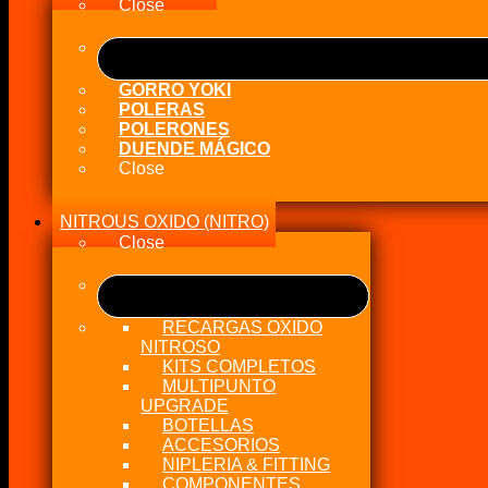
de
Close
4.35
Lts
cantidad
GORRO YOKI
POLERAS
POLERONES
DUENDE MÁGICO
Close
NITROUS OXIDO (NITRO)
Close
RECARGAS OXIDO
NITROSO
KITS COMPLETOS
MULTIPUNTO
UPGRADE
BOTELLAS
ACCESORIOS
NIPLERIA & FITTING
COMPONENTES