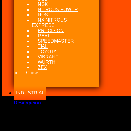
NGK
NITROUS POWER
NOS
NX NITROUS
EXPRESS
PRECISION
REAL
SPEEDMASTER
TIAL
TOYOTA
VIBRANT
WURTH
ZEX
Close
INDUSTRIAL
Descripción
Marca Fabricante: …::AEM Electronics::…
Estado: Nuevo – Origen: USA
Incluye:.