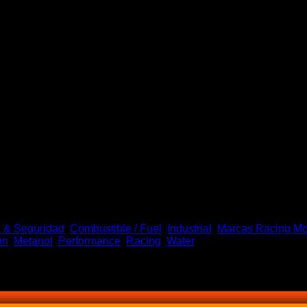
e agua / methanol V2 de 4.3
a & Seguridad
,
Combustible / Fuel
,
Industrial
,
Marcas Racing Mo
ón
,
Metanol
,
Performance
,
Racing
,
Water