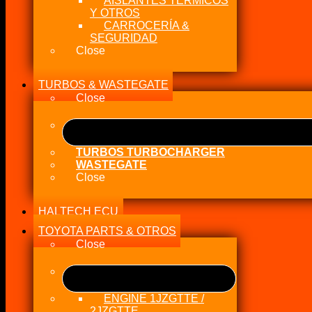
AISLANTES TÉRMICOS
Y OTROS
CARROCERÍA &
SEGURIDAD
Close
TURBOS & WASTEGATE
Close
TURBOS TURBOCHARGER
WASTEGATE
Close
HALTECH ECU
TOYOTA PARTS & OTROS
Close
ENGINE 1JZGTTE /
2JZGTTE