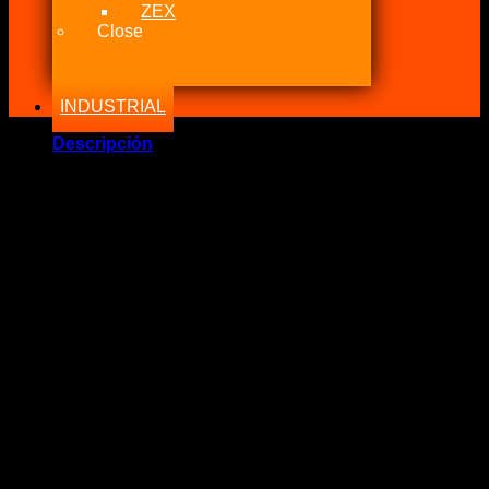
ZEX
Close
INDUSTRIAL
Descripción
Marca Fabricante: …:: ALLSTAR PERFORMANCE ::…
Estado: Nuevo – Origen: USA
Incluye:.
– AllStar Eslinga 4.8M X 1″ para 450Kg Black
Significado: Calidad superior para amarre, ideal para
motocibletas y cargas.
Compatibilidad: Todos los sistemas de Nitrous y sistemas
eléctricos
Medidas: 4.8Mts largo total x 25mm de ancho para 450Kg de
carga
.: POLÍTICA DE NITROUS POWER CHILE :.
Nunca caeremos en el engaño de decir que algo que es
original siendo imitaciones.
Somos fanáticos del mundo tuerca y sabemos lo mucho que