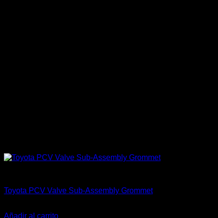
Accesorios Motor
Toyota PCV Valve Sub-Assembly Grommet
El
El
$
40.000
$
35.000
precio
precio
Añadir al carrito