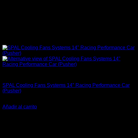
Accesorios Motor
SPAL Cooling Fans Systems 14″ Racing Performance Car
(Pusher)
El
El
$
359.900
$
279.900
precio
precio
Añadir al carrito
original
actual
-13%
era:
es:
$359.900.
$279.900.