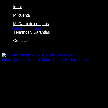
Inicio
Mi cuenta
No hay productos en el carrito.
Mi Carro de compras
Volver a la tienda
Términos y Garantías
Contacto
-24%
Inicio
/
Marcas Racing Motor
/
Allstar Performance
AllStar Eslinga 4.8M X 1″
para 450Kg Black
El
El
$
37.000
$
28.000