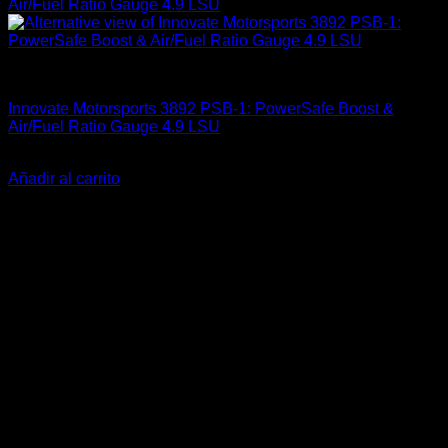
Carrocería & Seguridad
Innovate Motorsports 3892 PSB-1: PowerSafe Boost &
Air/Fuel Ratio Gauge 4.9 LSU
El
El
$
574.990
$
419.900
precio
precio
Añadir al carrito
original
actual
-22%
era:
es:
$574.990.
$419.900.