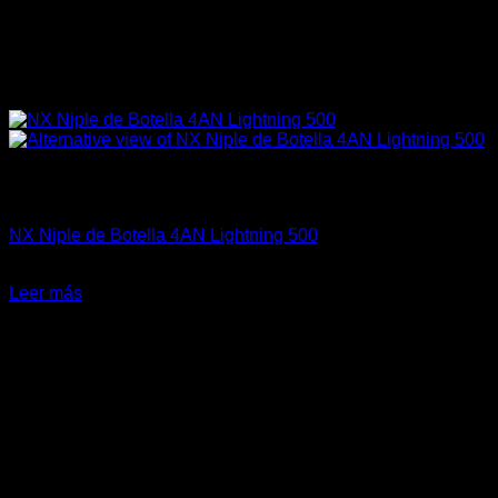
Sin existencias
Fitting y Niples
NX Niple de Botella 4AN Lightning 500
El
El
$
38.990
$
27.500
precio
precio
Leer más
original
actual
-14%
era:
es:
$38.990.
$27.500.