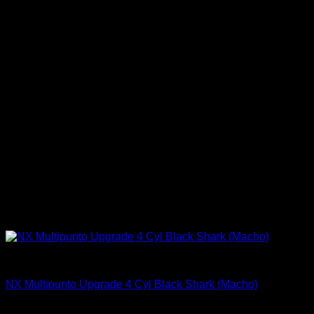
Fitting y Niples
NX Multipunto Upgrade 4 Cyl Black Shark (Macho)
$
660.000