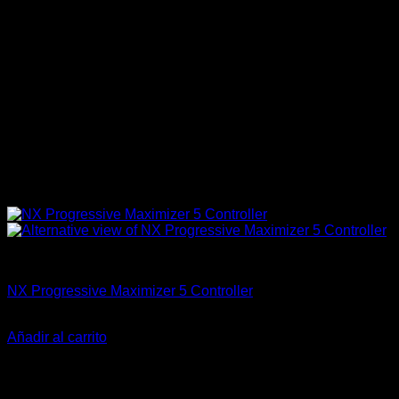
Accesorios
NX Progressive Maximizer 5 Controller
El
El
$
648.700
$
559.000
precio
precio
Añadir al carrito
original
actual
era:
es:
$648.700.
$559.000.