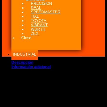
PRECISION
REAL
SPEEDMASTER
TIAL
TOYOTA
VIBRANT
WURTH
ZEX
Close
INDUSTRIAL
Descripción
Información adicional
Marca Fabricante: …:: ALLSTAR PERFORMANCE ::…
Estado: Nuevo – Origen: USA
Incluye:.
– AllStar Manguera Trenzada 4AN a 4AN Hi-Presión
(Según Largo)
Significado: Manguera Trenzada de Acero Inoxidable
Compatibilidad: Todos los sistemas de Nitro, Frenos,