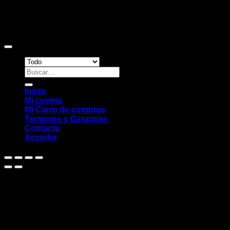
Copyright 2026 ©
Sitio web desarrollado por EleMonkey
Digital Studio
Buscar
por:
Inicio
Mi cuenta
Mi Carro de compras
Términos y Garantías
Contacto
Acceder