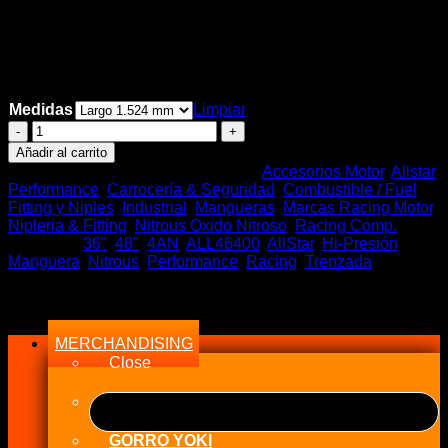
Rango
$
35.000
-
$
45.000
de
Stock en tiempo Real
precios:
desde
Medidas
Limpiar
$35.000
AllStar
hasta
Manguera
$45.000
Añadir al carrito
Trenzada
SKU:
AllStar 46400-XX
Categorías:
Accesorios Motor
,
Allstar
4AN
Performance
,
Carrocería & Seguridad
,
Combustible / Fuel
,
a
Fitting y Niples
,
Industrial
,
Mangueras
,
Marcas Racing Motor
,
4AN
Nipleria & Fitting
,
Nitrous Oxido Nitroso
,
Racing Comp.
Hi-
Etiquetas:
36"
,
48"
,
4AN
,
ALL46400
,
AllStar
,
Hi-Presión
,
Presión
Manguera
,
Nitrous
,
Performance
,
Racing
,
Trenzada
(Según
Largo)
Menu
cantidad
MERCHANDISING
Close
GORRO YOKI