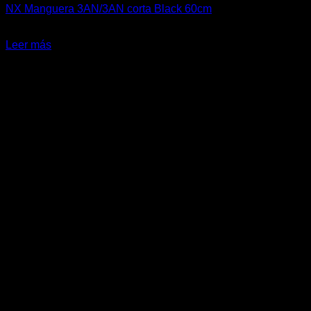
NX Manguera 3AN/3AN corta Black 60cm
El
El
$
43.000
$
35.000
precio
precio
Leer más
original
actual
era:
es:
$43.000.
$35.000.