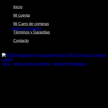
Inicio
Mi cuenta
No hay productos en el carrito.
Mi Carro de compras
Volver a la tienda
Términos y Garantías
Contacto
-37%
Inicio
/
Marcas Racing Motor
/
Allstar Performance
AllStar Manguera Trenzada
4AN a 4AN Hi-Presión
(Según Largo)