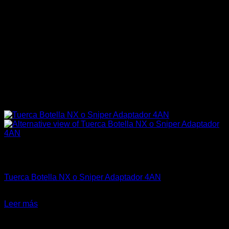
Sin existencias
Marcas Racing Motor
Tuerca Botella NX o Sniper Adaptador 4AN
El
El
$
34.990
$
28.990
precio
precio
Leer más
original
actual
-19%
era:
es: