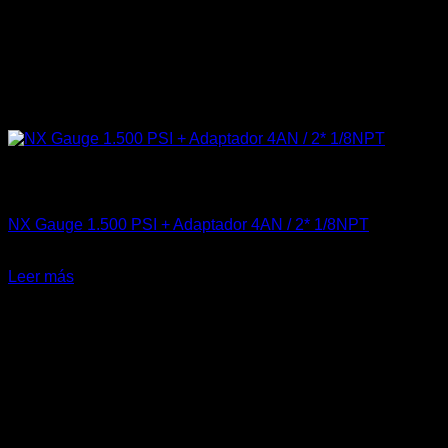
Sin existencias
Accesorios
NX Gauge 1.500 PSI + Adaptador 4AN / 2* 1/8NPT
El
El
$
120.000
$
75.000
precio
precio
Leer más
original
actual
-25%
era:
es:
$120.000.
$75.000.