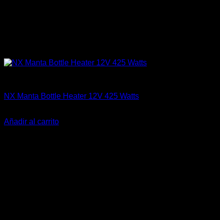
Accesorios
NX Manta Bottle Heater 12V 425 Watts
El
El
$
259.990
$
209.000
precio
precio
Añadir al carrito
original
actual
-17%
era:
es:
$259.990.
$209.000.