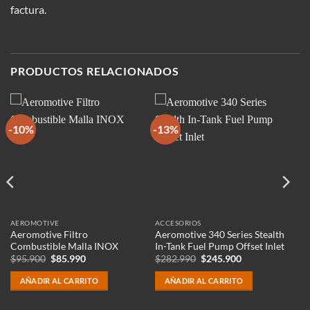
factura.
PRODUCTOS RELACIONADOS
-10%
-13%
AEROMOTIVE
ACCESORIOS
Aeromotive Filtro
Aeromotive 340 Series Stealth
Combustible Malla INOX
In-Tank Fuel Pump Offset Inlet
El
El
El
El
$
95.900
$
85.990
$
282.990
$
245.900
precio
precio
precio
precio
original
actual
original
actual
AÑADIR AL CARRITO
AÑADIR AL CARRITO
era:
es:
era:
es:
$95.900.
$85.990.
$282.990.
$245.900.