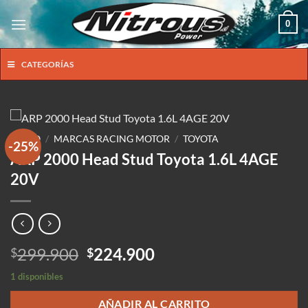
Saltar
0
al
contenido
CATEGORÍAS
INICIO
/
MARCAS RACING MOTOR
/
TOYOTA
-25%
ARP 2000 Head Stud Toyota 1.6L 4AGE
20V
El
El
299.900
224.900
$
$
precio
precio
1 disponibles
original
actual
era:
es:
AÑADIR AL CARRITO