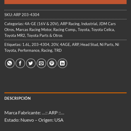
$299.900.
$224.900.
SKU:
ARP 203-4304
Categorías:
4A-GE (16V & 20V)
,
ARP Racing
,
Industrial
,
JDM Cars
Otros
,
Marcas Racing Motor
,
Racing Comp.
,
Toyota
,
Toyota Celica
,
Toyota MR2
,
Toyota Parts & Otros
Etiquetas:
1.6L
,
203-4304
,
20V
,
4AGE
,
ARP
,
Head Stud
,
Ni Parts
,
Ni
Toyota
,
Performance
,
Racing
,
TRD
DESCRIPCIÓN
Marca Fabricante: …:: ARP ::…
Estado: Nuevo – Origen: USA