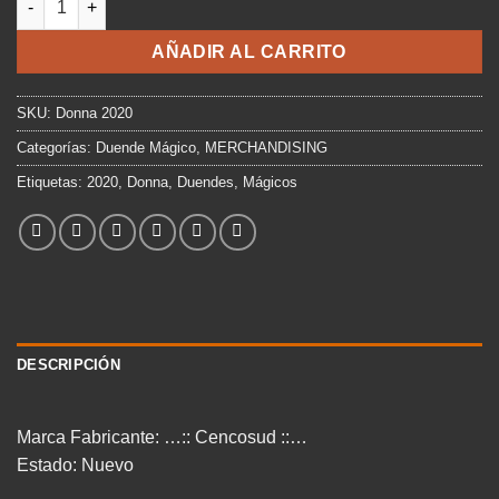
era:
es:
$19.990.
$15.800.
AÑADIR AL CARRITO
SKU:
Donna 2020
Categorías:
Duende Mágico
,
MERCHANDISING
Etiquetas:
2020
,
Donna
,
Duendes
,
Mágicos
DESCRIPCIÓN
Marca Fabricante: …:: Cencosud ::…
Estado: Nuevo