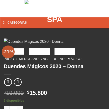
Saltar
0
al
contenido
CATEGORÍAS
-21%
INICIO
/
MERCHANDISING
/
DUENDE MÁGICO
Duendes Mágicos 2020 – Donna
El
El
19.990
15.800
$
$
precio
precio
3 disponibles
original
actual
Duendes Mágicos 2020 - Donna cantidad