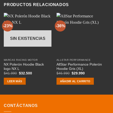
PRODUCTOS RELACIONADOS
-23%
-36%
-
SIN EXISTENCIAS
MARCAS RACING MOTOR
ALLSTAR PERFORMANCE
JD
NX Polerón Hoodie Black
AllStar Performance Polerón
Re
logo NX L
Hoodie Gris (XL)
Cl
El
El
El
El
$
41.990
$
32.500
$
46.990
$
29.990
$
precio
precio
precio
precio
original
actual
original
actual
LEER MÁS
AÑADIR AL CARRITO
era:
es:
era:
es:
$41.990.
$32.500.
$46.990.
$29.990.
CONTÁCTANOS