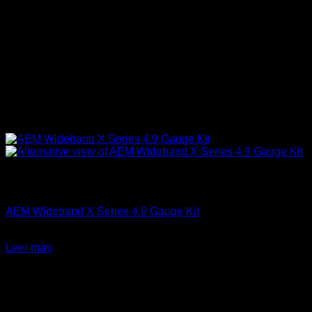
Sin existencias
AEM Performance
AEM Wideband X Series 4.9 Gauge Kit
El
El
$
375.990
$
299.990
precio
precio
Leer más
original
actual
-24%
era:
es:
$375.990.
$299.990.