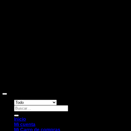
D
Copyright 2026 ©
Sitio web desarrollado por EleMonkey
Digital Studio
Buscar
por:
Inicio
Mi cuenta
Mi Carro de compras