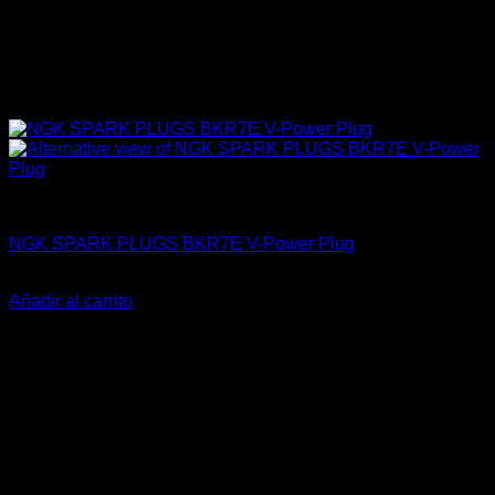
4A-GE (16V & 20V)
NGK SPARK PLUGS BKR7E V-Power Plug
El
El
$
32.700
$
25.990
precio
precio
Añadir al carrito
original
actual
-9%
era:
es:
$32.700.
$25.990.