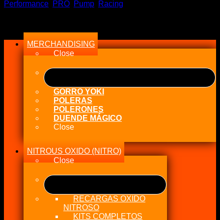
cantidad
Performance
,
PRO
,
Pump
,
Racing
Menu
MERCHANDISING
Close
GORRO YOKI
POLERAS
POLERONES
DUENDE MÁGICO
Close
NITROUS OXIDO (NITRO)
Close
RECARGAS OXIDO
NITROSO
KITS COMPLETOS