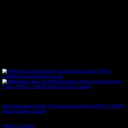
AEM Performance
AEM Indicador Digital X-Series Boost Turbo 35PSI / 2.5BAR
Boost Display Gauge
El
El
$
349.900
$
319.900
precio
precio
Añadir al carrito