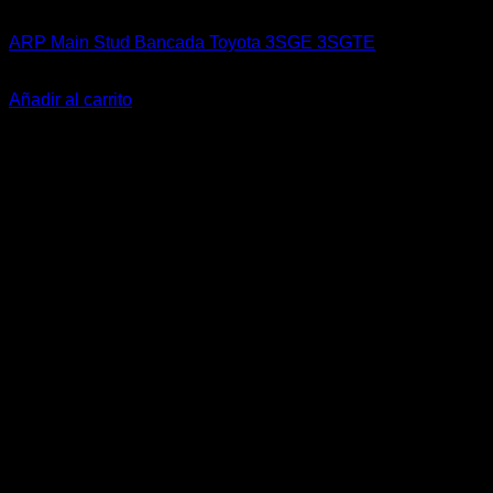
ARP Racing
ARP Main Stud Bancada Toyota 3SGE 3SGTE
El
El
$
198.900
$
159.900
precio
precio
Añadir al carrito
original
actual
-11%
era:
es:
$198.900.
$159.900.