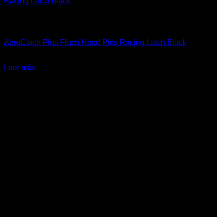
Sin existencias
Carrocería & Seguridad
AeroCatch Plus Fluch Hood Pins Racing Latch Black
El
El
$
149.900
$
119.990
precio
precio
Leer más
original
actual
-21%
era:
es:
$149.900.
$119.990.