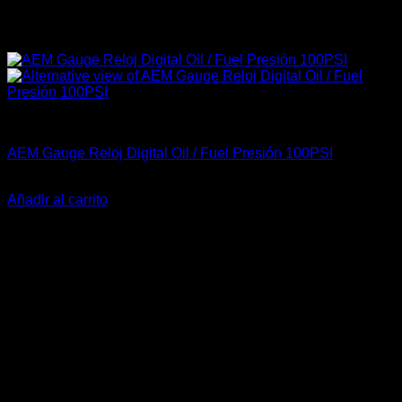
Accesorios Motor
AEM Gauge Reloj Digital Oil / Fuel Presión 100PSI
El
El
$
389.900
$
345.900
precio
precio
Añadir al carrito
original
actual
-20%
era:
es:
$389.900.
$345.900.