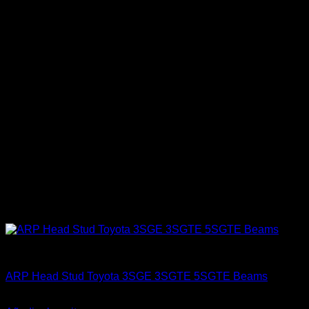
ARP Racing
ARP Head Stud Toyota 3SGE 3SGTE 5SGTE Beams
El
El
$
422.000
$
319.990