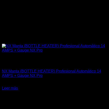
Sin existencias
Accesorios
NX Manta (BOTTLE HEATER) Profesional Automático 14
AMPS + Gauge NX Pro
El
El
$
379.900
$
304.900
precio
precio
Leer más
original
actual
-19%
era:
es:
$379.900.
$304.900.