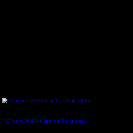
Fitting y Niples
NX Tubos NOS 4 Cilindros (Multipunto)
El
El
$
142.700
$
115.000