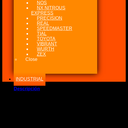
NOS
NX NITROUS
EXPRESS
PRECISION
REAL
SPEEDMASTER
TIAL
TOYOTA
VIBRANT
WURTH
ZEX
Close
INDUSTRIAL
Descripción
Marca Fabricante: Fragola Performance
Estado: Nuevo – Origen: EEUU – China
Incluye:.
– Fragola Hose Fitting 10AN 90° / 8AN Female RACE RITE
END STRAIGHT