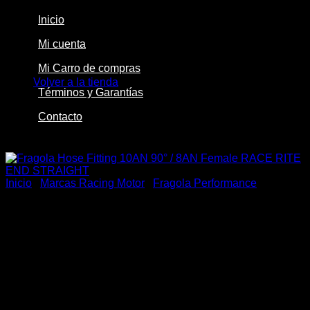
Inicio
Mi cuenta
No hay productos en el carrito.
Mi Carro de compras
Volver a la tienda
Términos y Garantías
Contacto
-36%
Inicio
/
Marcas Racing Motor
/
Fragola Performance
Fragola Hose Fitting 10AN
90° / 8AN Female RACE
RITE END STRAIGHT