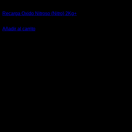
Industrial
Recarga Oxido Nitroso (Nitro) 2Kg+
$
34.320
Añadir al carrito
-23%