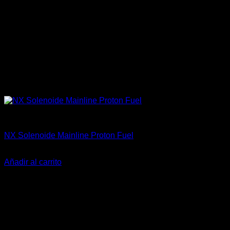
Accesorios
NX Solenoide Mainline Proton Fuel
El
El
$
229.400
$
176.900
precio
precio
Añadir al carrito
original
actual
era:
es:
$229.400.
$176.900.