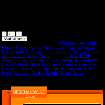
El
El
$
69.990
$
44.990
precio
precio
Stock en tiempo Real
original
actual
era:
es:
5 disponibles
$69.990.
$44.990.
Fragola
Hose
Añadir al carrito
Fitting
SKU:
FRG 2509008
Categorías:
Carrocería & Seguridad
,
10AN
Fitting y Niples
,
Fragola Performance
,
Industrial
,
Marcas
90°
Racing Motor
,
Nipleria & Fitting
,
Nipleria individual
,
Nitrous
/
Oxido Nitroso
,
Racing Comp.
Etiquetas:
-8AN
,
10AN
,
8AN
2509008
,
8 AN Hose Barb to 8 AN Female
,
90°
,
Aluminum
,
Female
Black Anodized
,
Fitting
,
Fragola Performance
,
FRG
,
Fuel
,
RACE
Hose End
,
Hose Fitting
,
Niple
,
OIL
,
Performance
,
PTFE
RITE
Hose
,
Race-Rite
,
Racing
,
Straight
,
Swivel
,
Turbo
END
STRAIGHT
Menu
cantidad
MERCHANDISING
Close