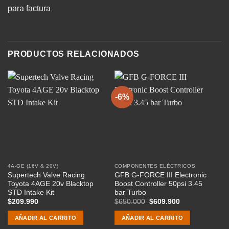
para factura
PRODUCTOS RELACIONADOS
-6%
-
4A-GE (16V & 20V)
COMPONENTES ELÉCTRICOS
AI
Supertech Valve Racing
GFB G-FORCE III Electronic
T
Toyota 4AGE 20v Blacktop
Boost Controller 50psi 3.45
91
STD Intake Kit
bar Turbo
al
El
El
$
209.990
$
650.000
$
609.900
$
precio
precio
original
actual
AÑADIR AL CARRITO
AÑADIR AL CARRITO
era:
es:
$650.000.
$609.900.