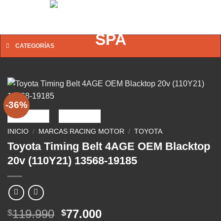
Saltar
0
al
contenido
CATEGORÍAS
-36%
INICIO
/
MARCAS RACING MOTOR
/
TOYOTA
Toyota Timing Belt 4AGE OEM Blacktop
20v (110Y21) 13568-19185
El
El
119.990
77.000
$
$