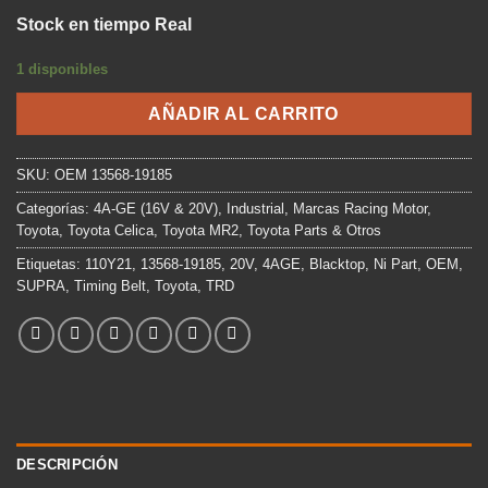
precio
precio
Stock en tiempo Real
original
actual
era:
es:
1 disponibles
$119.990.
$77.000.
AÑADIR AL CARRITO
SKU:
OEM 13568-19185
Categorías:
4A-GE (16V & 20V)
,
Industrial
,
Marcas Racing Motor
,
Toyota
,
Toyota Celica
,
Toyota MR2
,
Toyota Parts & Otros
Etiquetas:
110Y21
,
13568-19185
,
20V
,
4AGE
,
Blacktop
,
Ni Part
,
OEM
,
SUPRA
,
Timing Belt
,
Toyota
,
TRD
DESCRIPCIÓN