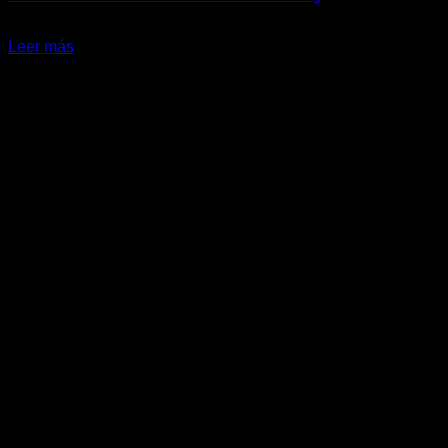
$
19.990
Leer más
-19%