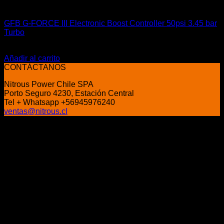
Componentes Eléctricos
GFB G-FORCE III Electronic Boost Controller 50psi 3.45 bar
Turbo
El
El
$
650.000
$
609.900
precio
precio
Añadir al carrito
original
actual
CONTÁCTANOS
era:
es:
Nitrous Power Chile SPA
$650.000.
$609.900.
Porto Seguro 4230, Estación Central
Tel + Whatsapp +56945976240
ventas@nitrous.cl
P