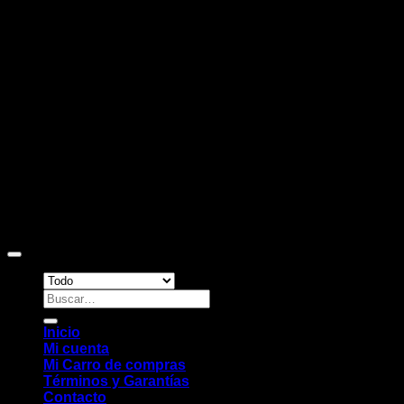
D
Copyright 2026 ©
Sitio web desarrollado por EleMonkey
Digital Studio
Buscar
por:
Inicio
Mi cuenta
Mi Carro de compras
Términos y Garantías
Contacto