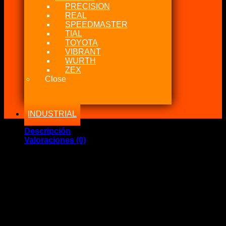
PRECISION
REAL
SPEEDMASTER
TIAL
TOYOTA
VIBRANT
WURTH
ZEX
Close
INDUSTRIAL
Descripción
Valoraciones (0)
Marca Fabricante: OEM Japón Toyota
Estado: USADO
Incluye:.
– Pistón y Bielas Beams 3SGE Aletazza PISTONS &
CONNECTING RODS SXE10
Significado: En perfectos estado, Pistones y bielas en
conjunto, Motor desarmado con menos de 50mil Kmts