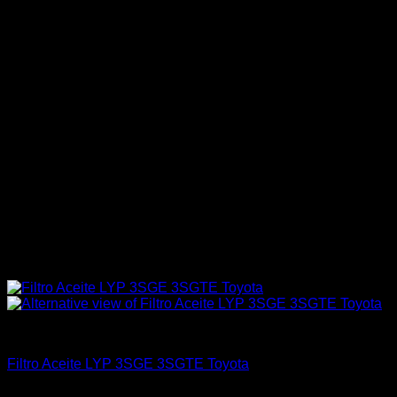
Aceites / Aditivos / Combustible
Filtro Aceite LYP 3SGE 3SGTE Toyota
El
El
$
12.000
$
9.900