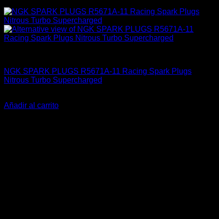
4A-GE (16V & 20V)
NGK SPARK PLUGS R5671A-11 Racing Spark Plugs
Nitrous Turbo Supercharged
El
El
$
36.900
$
30.000
precio
precio
Añadir al carrito
original
actual
-30%
era:
es:
$36.900.
$30.000.