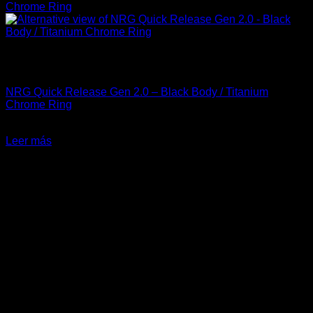
Sin existencias
Accesorios
NRG Quick Release Gen 2.0 – Black Body / Titanium
Chrome Ring
El
El
$
150.000
$
130.000
precio
precio
Leer más
original
actual
-47%
era:
es:
$150.000.
$130.000.