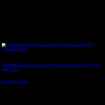
Aislantes Térmicos y otros
THERMO SLEEVE 23mm Ø x 915mm largo 5/8 x 3FT Para
alta Temp.
El
El
$
45.990
$
32.000
precio
precio
Añadir al carrito
original
actual
-18%
era:
es:
$45.990.
$32.000.