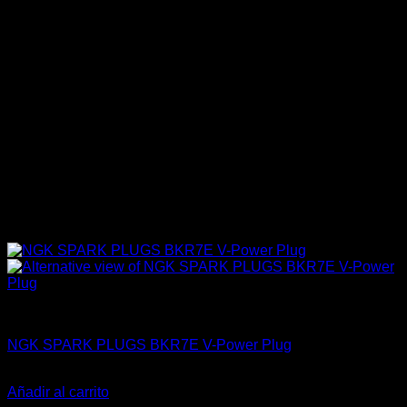
4A-GE (16V & 20V)
NGK SPARK PLUGS BKR7E V-Power Plug
El
El
$
32.700
$
25.990
precio
precio
Añadir al carrito