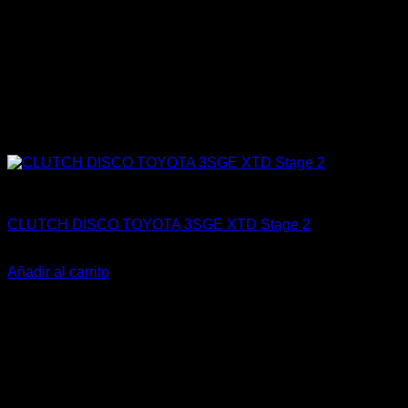
Engine 3SGTE / 3SGE / 5SFE / 5SGTE
CLUTCH DISCO TOYOTA 3SGE XTD Stage 2
El
El
$
169.000
$
89.900
precio
precio
Añadir al carrito
original
actual
-21%
era:
es:
$169.000.
$89.900.