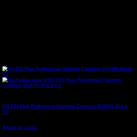
Industrial
NX EFI Plus Profesional Húmedo Carbono SHARK Black
V2
El
El
$
1.499.900
$
1.259.900
precio
precio
Añadir al carrito
original
actual