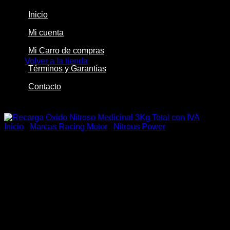
Inicio
Mi cuenta
No hay productos en el carrito.
Mi Carro de compras
Volver a la tienda
Términos y Garantías
Contacto
-26%
Inicio
/
Marcas Racing Motor
/
Nitrous Power
Recarga Oxido Nitroso
Medicinal 3Kg Total con IVA
El
El
$
159.990
$
119.000