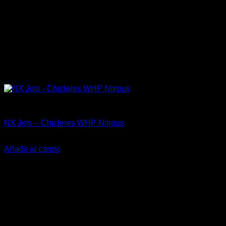
Accesorios
NX Jets – Chicleres WHP Nitrous
El
El
$
15.990
$
10.000
precio
precio
Añadir al carrito
original
actual
-23%
era:
es:
$15.990.
$10.000.