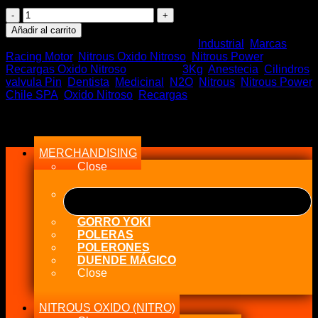
precio
precio
Recarga
original
actual
Oxido
era:
es:
Añadir al carrito
Nitroso
$159.990.
$119.000.
SKU:
N2O Medicinal 3Kg
Categorías:
Industrial
,
Marcas
Medicinal
Racing Motor
,
Nitrous Oxido Nitroso
,
Nitrous Power
,
3Kg
Recargas Oxido Nitroso
Etiquetas:
3Kg
,
Anestecia
,
Cilindros
Total
valvula Pin
,
Dentista
,
Medicinal
,
N2O
,
Nitrous
,
Nitrous Power
con
Chile SPA
,
Oxido Nitroso
,
Recargas
IVA
cantidad
Menu
MERCHANDISING
Close
GORRO YOKI
POLERAS
POLERONES
DUENDE MÁGICO
Close
NITROUS OXIDO (NITRO)