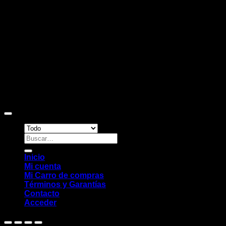
Copyright 2026 ©
Sitio web desarrollado por EleMonkey
Digital Studio
Buscar
por:
Inicio
Mi cuenta
Mi Carro de compras
Términos y Garantías
Contacto
Acceder