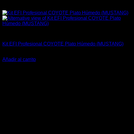
Kits Completos
Kit EFI Profesional COYOTE Plato Húmedo (MUSTANG)
El
El
$
1.659.000
$
1.365.990
precio
precio
Añadir al carrito
original
actual
-37%
era:
es:
$1.659.000.
$1.365.990.