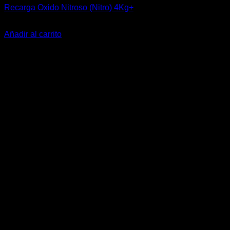
Recarga Oxido Nitroso (Nitro) 4Kg+
$
32.400
Añadir al carrito
-18%