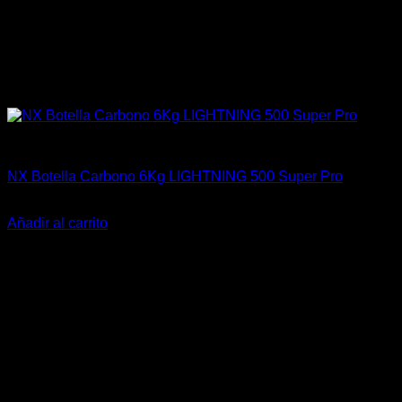
Botellas
NX Botella Carbono 6Kg LIGHTNING 500 Super Pro
El
El
$
1.200.504
$
899.900
precio
precio
Añadir al carrito
original
actual
-16%
era:
es:
$1.200.504.
$899.900.