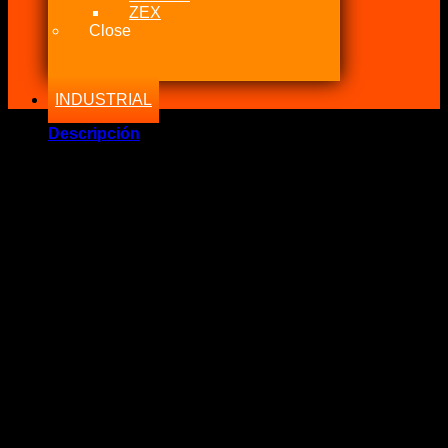
ZEX
Close
INDUSTRIAL
Descripción
RECARGAS DE OXIDO NITROSO Medicinal:
Tengo el agrado de ofrecer servicio de recargas de Oxido
Nitroso N2O.
Se garantizara su contenido verdadero de oxido nitroso al
99.8%.
La calidad del oxido nitroso es mejor al estándar
comercializado en chile ya que pasa por varias capas de
filtros con cobre.
Plazo de recarga 30 Min a 2 Horas (en local)
Dependiendo de la carga de trabajo
No se exige certificado de prueba hidráulica a las botellas.
Se reserva el derecho de negación en botellas con defectos
visuales y mecánicas.