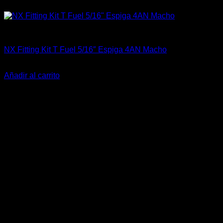
Accesorios
NX Fitting Kit T Fuel 5/16″ Espiga 4AN Macho
El
El
$
29.990
$
22.500
precio
precio
Añadir al carrito
original
actual
-25%
era:
es:
$29.990.
$22.500.