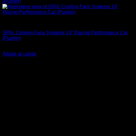
Accesorios Motor
SPAL Cooling Fans Systems 14″ Racing Performance Car
(Pusher)
El
El
$
359.900
$
279.900
precio
precio
Añadir al carrito
original
actual
-57%
era:
es:
$359.900.
$279.900.