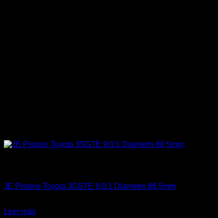
Sin existencias
Accesorios Motor
JE Pistons Toyota 3SGTE 9:0:1 Diametro 86,5mm
El
El
$
1.359.900
$
1.199.000
precio
precio
Leer más