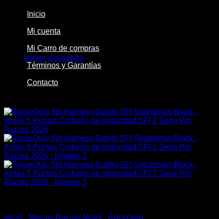
Inicio
Mi cuenta
No hay productos en el carrito.
Mi Carro de compras
Volver a la tienda
Términos y Garantías
Contacto
-8%
Inicio
/
Marcas Racing Motor
/
RaceQuip