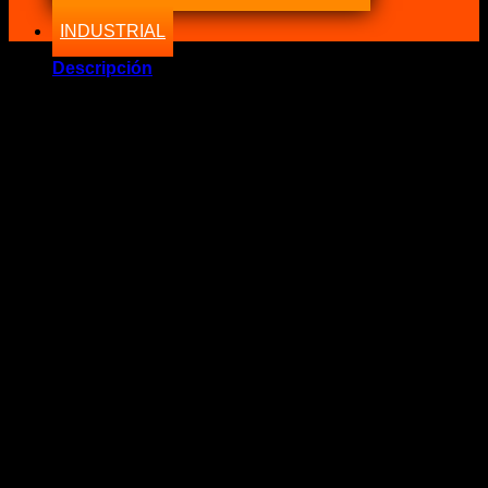
INDUSTRIAL
Descripción
Marca Fabricante: …:: RacerQuip SAFEQUIP ::…
Estado: Nuevo – Origen: USA
Incluye:.
– RacerQuip 5pt Harness Gatillo SFI Sportsman Black –
Arnés 5 Puntas Cinturón de seguridad SFI 2 Serie Pro
Racing
Significado: Arnés de hombro Serie Pro Racing 5 Puntas
SAFE QUIP
Código: RQP711001
Dimenciones:
Hombros 3″ o 76.2mm ancho
Entre Piernas: 2″ o 25.4mm ancho
Supera la clasificación SFI 16.1 (etiquetas SFI
adjuntas)
• NO tiene certificación DOT/FMVSS para uso en
carretera
• Cinta de poliéster de primera calidad de 3″