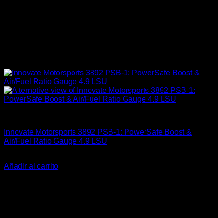
Carrocería & Seguridad
Innovate Motorsports 3892 PSB-1: PowerSafe Boost &
Air/Fuel Ratio Gauge 4.9 LSU
El
El
$
574.990
$
419.900
precio
precio
Añadir al carrito
original
actual
-14%
era:
es:
$574.990.
$419.900.