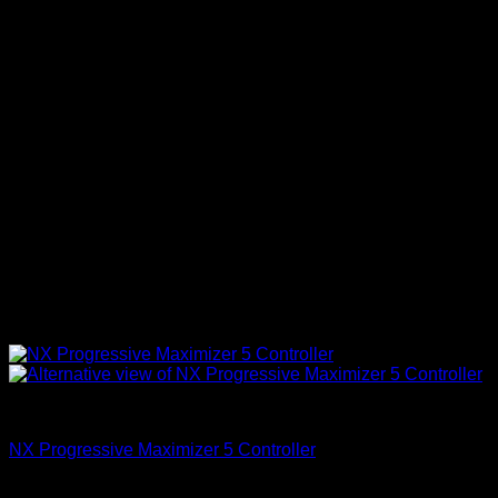
Accesorios
NX Progressive Maximizer 5 Controller
El
El
$
648.700
$
559.000