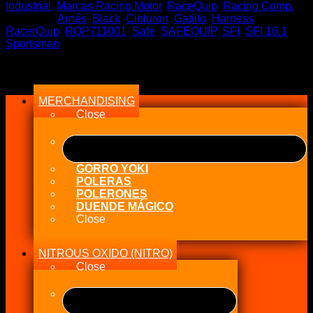
Gatillo
Industrial
,
Marcas Racing Motor
,
RaceQuip
,
Racing Comp.
SFI
Etiquetas:
Arnés
,
Black
,
Cinturon
,
Gatillo
,
Harness
,
Sportsman
RacerQuip
,
RQP711001
,
Safe
,
SAFEQUIP
,
SFI
,
SFI 16.1
,
Black
Sportsman
-
Arnés
Menu
5
Puntas
MERCHANDISING
Cinturón
de
Close
seguridad
SFI
2
Serie
GORRO YOKI
Pro
POLERAS
Racing
POLERONES
2026
DUENDE MÁGICO
cantidad
Close
NITROUS OXIDO (NITRO)
Close