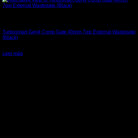
Sin existencias
Accesorios Motor
Turbosmart Gen4 Comp Gate 40mm 7psi External Wastegate
(Black)
El
El
$
539.900
$
369.900
precio
precio
Leer más
original
actual
-27%
era:
es:
$539.900.
$369.900.