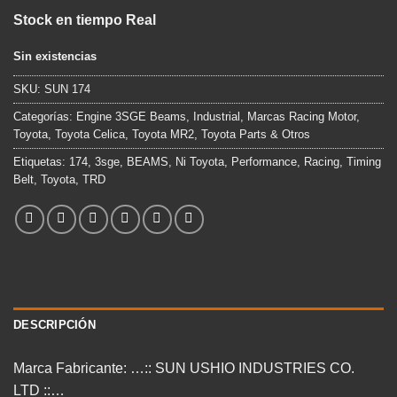
precio
precio
Stock en tiempo Real
original
actual
era:
es:
Sin existencias
$154.990.
$94.900.
SKU:
SUN 174
Categorías:
Engine 3SGE Beams
,
Industrial
,
Marcas Racing Motor
,
Toyota
,
Toyota Celica
,
Toyota MR2
,
Toyota Parts & Otros
Etiquetas:
174
,
3sge
,
BEAMS
,
Ni Toyota
,
Performance
,
Racing
,
Timing
Belt
,
Toyota
,
TRD
DESCRIPCIÓN
Marca Fabricante: …:: SUN USHIO INDUSTRIES CO.
LTD ::…