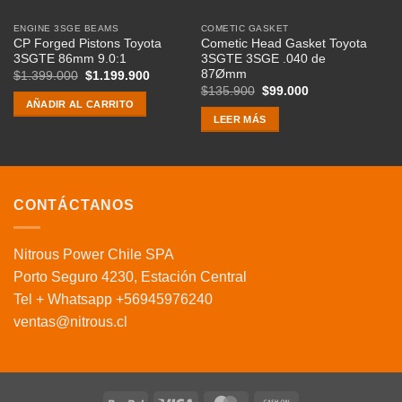
ENGINE 3SGE BEAMS
COMETIC GASKET
CL
CP Forged Pistons Toyota
Cometic Head Gasket Toyota
Cl
3SGTE 86mm 9.0:1
3SGTE 3SGE .040 de
Be
87Ømm
B
El
El
$
1.399.000
$
1.199.900
precio
precio
El
El
$
135.900
$
99.000
$
original
actual
precio
precio
AÑADIR AL CARRITO
era:
es:
original
actual
LEER MÁS
$1.399.000.
$1.199.900.
era:
es:
$135.900.
$99.000.
CONTÁCTANOS
Nitrous Power Chile SPA
Porto Seguro 4230, Estación Central
Tel + Whatsapp +56945976240
ventas@nitrous.cl