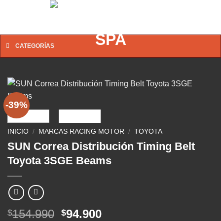
Saltar
0
al
contenido
CATEGORÍAS
-39%
INICIO
/
MARCAS RACING MOTOR
/
TOYOTA
SUN Correa Distribución Timing Belt
Toyota 3SGE Beams
El
El
154.990
94.900
$
$