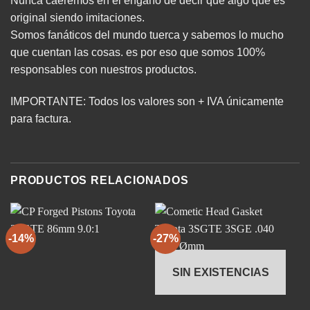
Nunca caeremos en el engaño de decir que algo que es
original siendo imitaciones.
Somos fanáticos del mundo tuerca y sabemos lo mucho
que cuentan las cosas. es por eso que somos 100%
responsables con nuestros productos.
IMPORTANTE: Todos los valores son + IVA únicamente
para factura.
PRODUCTOS RELACIONADOS
-14%
-27%
-
SIN EXISTENCIAS