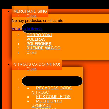
a
alto
MERCHANDISING
Close
No hay productos en el carrito.
Volver a la tienda
GORRO YOKI
POLERAS
POLERONES
DUENDE MÁGICO
Close
NITROUS OXIDO (NITRO)
Close
RECARGAS OXIDO
NITROSO
KITS COMPLETOS
MULTIPUNTO
UPGRADE