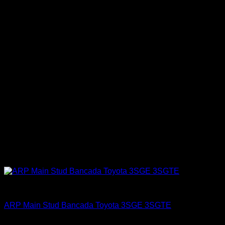
ARP Racing
ARP Main Stud Bancada Toyota 3SGE 3SGTE
El
El
$
198.900
$
159.900