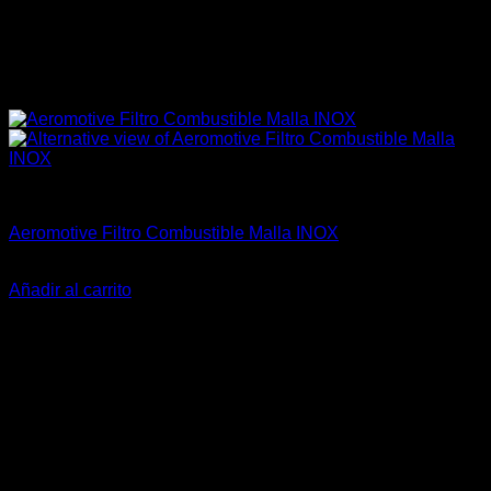
Aeromotive
Aeromotive Filtro Combustible Malla INOX
El
El
$
95.900
$
85.990
precio
precio
Añadir al carrito
original
actual
-18%
era:
es:
$95.900.
$85.990.