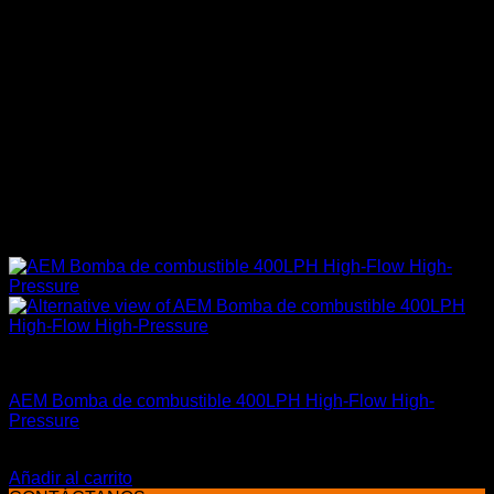
AEM Performance
AEM Bomba de combustible 400LPH High-Flow High-
Pressure
El
El
$
334.990
$
275.900
precio
precio
Añadir al carrito