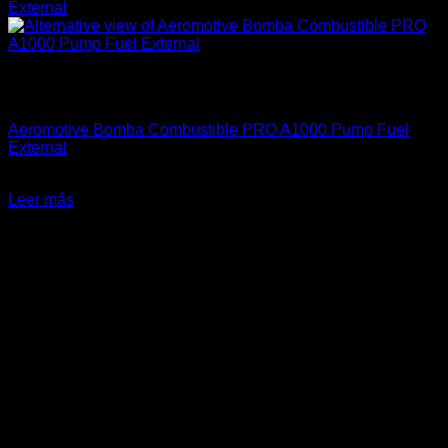
Sin existencias
Aeromotive
Aeromotive Bomba Combustible PRO A1000 Pump Fuel
External
El
El
$
765.990
$
590.000
precio
precio
Leer más
original
actual
-27%
era:
es:
$765.990.
$590.000.