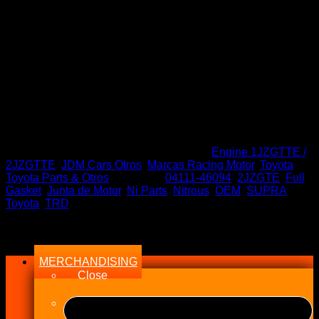
MKIV 2JZ GTE 2JZGTE
El
El
$
660.000
$
469.900
precio
precio
Stock en tiempo Real
original
actual
era:
es:
Sin existencias
$660.000.
$469.900.
SKU:
04111-46094 2JZGTE
Categorías:
Engine 1JZGTTE /
2JZGTTE
,
JDM Cars Otros
,
Marcas Racing Motor
,
Toyota
,
Toyota Parts & Otros
Etiquetas:
04111-46094
,
2JZGTE
,
Full
Gasket
,
Junta de Motor
,
Ni Parts
,
Nitrous
,
OEM
,
SUPRA
,
Toyota
,
TRD
Menu
MERCHANDISING
Close