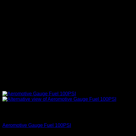
Sin existencias
Accesorios
Aeromotive Gauge Fuel 100PSI
El
El
$
84.990
$
62.500