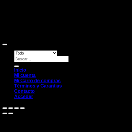
Copyright 2026 ©
Sitio web desarrollado por EleMonkey
Digital Studio
Buscar
por:
Inicio
Mi cuenta
Mi Carro de compras
Términos y Garantías
Contacto
Acceder