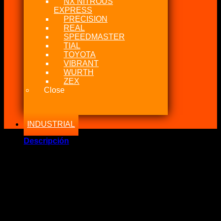
NX NITROUS
EXPRESS
PRECISION
REAL
SPEEDMASTER
TIAL
TOYOTA
VIBRANT
WURTH
ZEX
Close
INDUSTRIAL
Descripción
Marca Fabricante: …:: Toyota Genuine ::…
Estado: Nuevo – Origen: Japan-USA
Incluye:.
– OEM Full Gasket Supra MKIV 2JZ GTE 2JZGTE
Significado: NUEVO OEM TOYOTA SUPRA TWIN TURBO
93-1998 2JZGTE-JZA80 KIT COMPLETO DE JUNTA DE
MOTOR