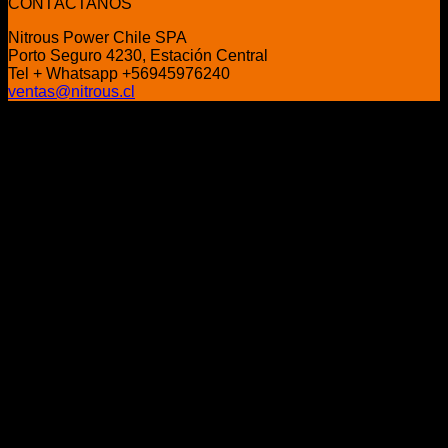
original
actual
CONTÁCTANOS
era:
es:
Nitrous Power Chile SPA
$334.990.
$275.900.
Porto Seguro 4230, Estación Central
Tel + Whatsapp +56945976240
ventas@nitrous.cl
P
V