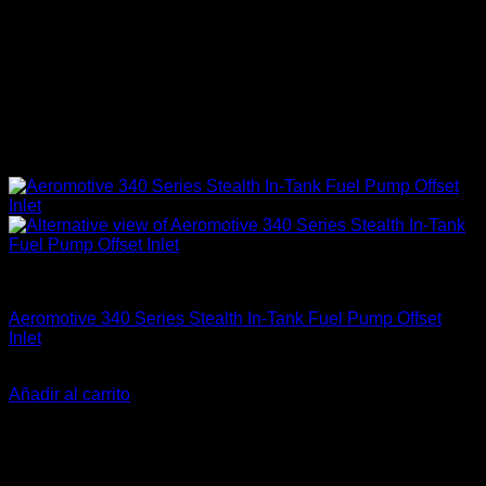
Accesorios
Aeromotive 340 Series Stealth In-Tank Fuel Pump Offset
Inlet
El
El
$
282.990
$
245.900
precio
precio
Añadir al carrito
original
actual
-20%
era:
es:
$282.990.
$245.900.