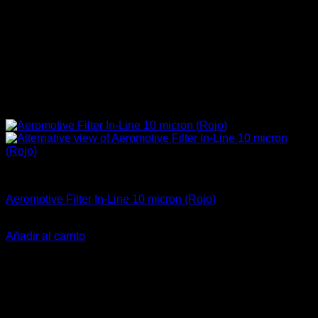
Accesorios
Aeromotive Filter In-Line 10 micron (Rojo)
El
El
$
199.000
$
145.900
precio
precio
Añadir al carrito
original
actual
-26%
era:
es:
$199.000.
$145.900.