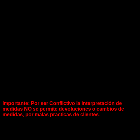
delgadas. También tienen chaflanes agrandados para una
mayor holgura de filete del cigüeñal y están hechos sin
chapado flash para un mejor asentamiento.
Los cojinetes con un espacio adicional de 0,001 pulg. Están
disponibles para ejes de tamaño estándar y con o sin
orificios para pasadores. Los cojinetes de la serie H se
recomiendan para uso con cigüeñales que tienen filetes de
gran tamaño y donde los motores funcionan en el rango de
rpm medio a alto. También deben usarse si los patrones de
contacto obtenidos con los rodamientos Clevite P-Series son
demasiado estrechos. Los patrones de contacto deberían
cubrir idealmente de 2/3 a 3/4 de la superficie del cojinete.
“STD” = Estándar Tamaño
“.025” / “.050” / “.25” / “.50”
OJO:…. No es lo mismo .025 a .25 = es 1mm de diferencia
OJO:…. No es lo mismo .050 a .50 = es 1mm de diferencia
Importante: Por ser Conflictivo la interpretación de
medidas NO se permite devoluciones o cambios de
medidas, por malas practicas de clientes.
.:POLÍTICA DE NITROUS POWER CHILE:.
Nunca caeremos en el engaño de decir que algo que es
original siendo imitaciones.