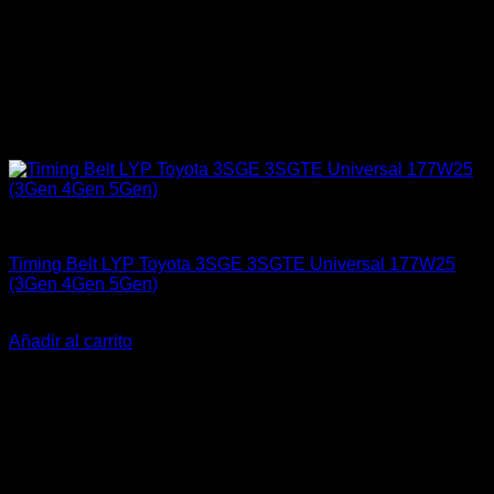
Engine 3SGTE / 3SGE / 5SFE / 5SGTE
Timing Belt LYP Toyota 3SGE 3SGTE Universal 177W25
(3Gen 4Gen 5Gen)
El
El
$
60.000
$
40.000
precio
precio
Añadir al carrito
original
actual
-28%
era:
es:
$60.000.
$40.000.