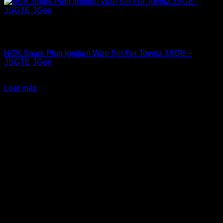
Sin existencias
Engine 3SGTE / 3SGE / 5SFE / 5SGTE
NGK Spark Plug Ignition Wire Set For Toyota 3SGE –
3SGTE 3Gen
El
El
$
129.900
$
90.000
precio
precio
Leer más
original
actual
-33%
era:
es:
$129.900.
$90.000.