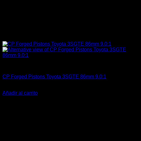
Engine 3SGE Beams
CP Forged Pistons Toyota 3SGTE 86mm 9.0:1
El
El
$
1.399.000
$
1.199.900
precio
precio
Añadir al carrito
original
actual
-23%
era:
es:
$1.399.000.
$1.199.900.