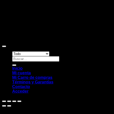
Copyright 2026 ©
Sitio web desarrollado por EleMonkey
Digital Studio
Buscar
por:
Inicio
Mi cuenta
Mi Carro de compras
Términos y Garantías
Contacto
Acceder