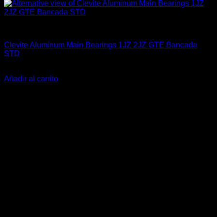
Clevite Racing
Clevite Aluminum Main Bearings 1JZ 2JZ GTE Bancada
STD
El
El
$
119.900
$
74.990
precio
precio
Añadir al carrito
original
actual
-14%
era:
es:
$119.900.
$74.990.