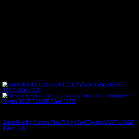
Engine 3SGTE / 3SGE / 5SFE / 5SGTE
Gates Racing Correa Dist. Timing Belt Toyota 3SGTE 3SGE
2Gen “178”
El
El
$
155.990
$
119.900