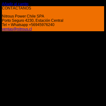
precio
precio
Añadir al carrito
original
actual
CONTÁCTANOS
era:
es:
Nitrous Power Chile SPA
$155.990.
$119.900.
Porto Seguro 4230, Estación Central
Tel + Whatsapp +56945976240
ventas@nitrous.cl
P
V