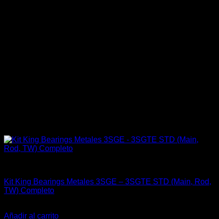
Engine 3SGTE / 3SGE / 5SFE / 5SGTE
Kit King Bearings Metales 3SGE – 3SGTE STD (Main, Rod,
TW) Completo
El
El
$
269.900
$
194.990
precio
precio
Añadir al carrito