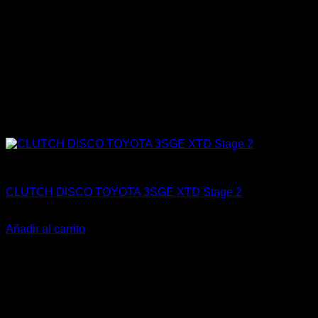
Engine 3SGTE / 3SGE / 5SFE / 5SGTE
CLUTCH DISCO TOYOTA 3SGE XTD Stage 2
El
El
$
169.000
$
89.900
precio
precio
Añadir al carrito
original
actual
-21%
era:
es:
$169.000.
$89.900.