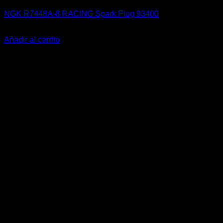
NGK R7448A-8 RACING Spark Plug 93400
El
El
$
139.900
$
69.990
precio
precio
Añadir al carrito
original
actual
-24%
era:
es:
$139.900.
$69.990.