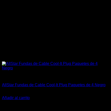
Aislantes Térmicos y otros
AllStar Fundas de Cable Cool-It Plug Paquetes de 4 Negro
El
El
$
45.000
$
34.000
precio
precio
Añadir al carrito
original
actual
-50%
era:
es:
$45.000.
$34.000.