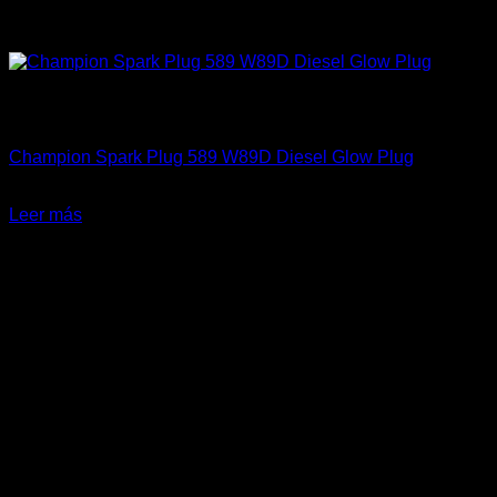
Sin existencias
Industrial
Champion Spark Plug 589 W89D Diesel Glow Plug
El
El
$
109.990
$
83.181
precio
precio
Leer más
original
actual
-23%
era:
es:
$109.990.
$83.181.