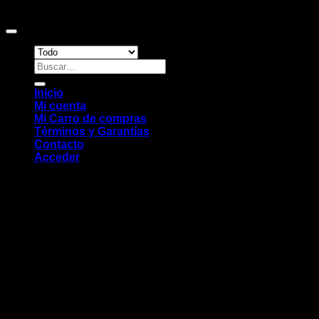
Copyright 2026 ©
Sitio web desarrollado por EleMonkey
Digital Studio
Buscar
por:
Inicio
Mi cuenta
Mi Carro de compras
Términos y Garantías
Contacto
Acceder