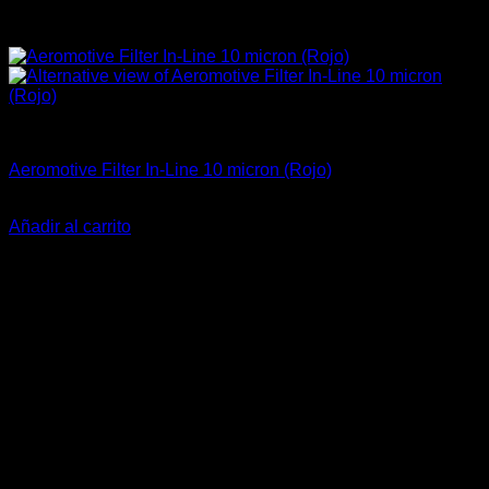
Accesorios
Aeromotive Filter In-Line 10 micron (Rojo)
El
El
$
199.000
$
145.900
precio
precio
Añadir al carrito
original
actual
era:
es:
$199.000.
$145.900.