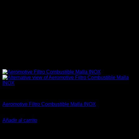
Aeromotive
Aeromotive Filtro Combustible Malla INOX
El
El
$
95.900
$
85.990
precio
precio
Añadir al carrito
original
actual
-23%
era:
es:
$95.900.
$85.990.