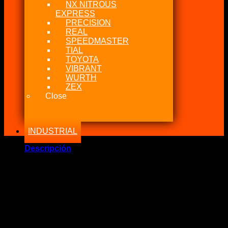
NX NITROUS
EXPRESS
PRECISION
REAL
SPEEDMASTER
TIAL
TOYOTA
VIBRANT
WURTH
ZEX
Close
INDUSTRIAL
Descripción
Marca Fabricante: …:: NGK Spark Plug ::…
Estado: Nuevo – Origen: Japón
Incluye:.
NGK R7448A-8 RACING Spark Plug 93400
Significado: 4 unidades R7448A-8 RACING.
Fabricado en Japón. ORIGINALES