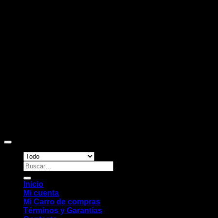
D
Copyright 2026 ©
Sitio web desarrollado por EleMonkey
Digital Studio
Buscar
por:
Inicio
Mi cuenta
Mi Carro de compras
Términos y Garantías