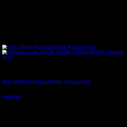
Sin existencias
4A-GE (16V & 20V)
NGK SPARK PLUGS BKR6E V-Power Plug
$
19.990
Leer más
-20%