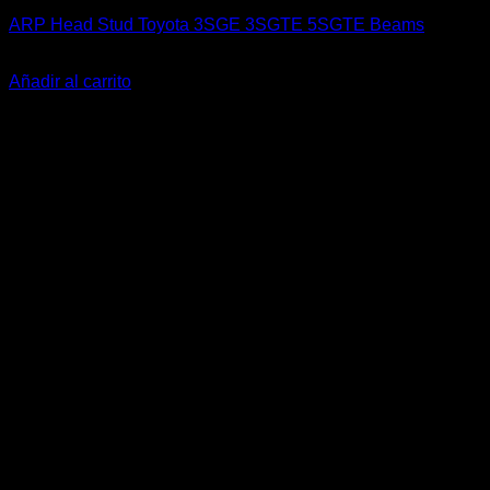
ARP Head Stud Toyota 3SGE 3SGTE 5SGTE Beams
El
El
$
422.000
$
319.990
precio
precio
Añadir al carrito
original
actual
-27%
era:
es:
$422.000.
$319.990.