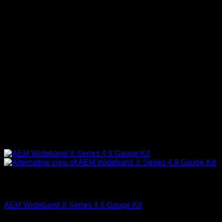
Sin existencias
AEM Performance
AEM Wideband X Series 4.9 Gauge Kit
El
El
$
375.990
$
299.990