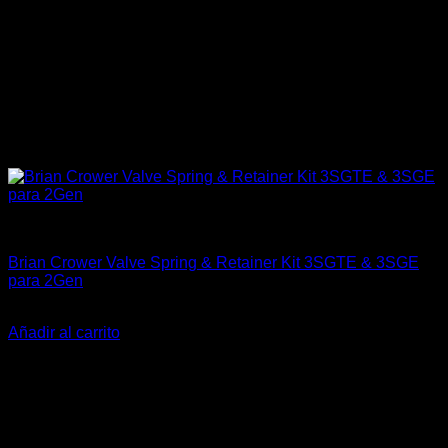
Engine 3SGTE / 3SGE / 5SFE / 5SGTE
Brian Crower Valve Spring & Retainer Kit 3SGTE & 3SGE
para 2Gen
El
El
$
465.990
$
379.900
precio
precio
Añadir al carrito
original
actual
-20%
era:
es:
$465.990.
$379.900.