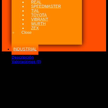
REAL
SPEEDMASTER
TIAL
TOYOTA
VIBRANT
WURTH
ZEX
Close
INDUSTRIAL
Descripción
Valoraciones (0)
Marca Fabricante: Champion
Estado: Nuevo – Origen: México
Incluye:.
Champion Spark Plug Large Industrial 583 RHM83N
Significado:
1
Bujía de encendido para Industrial Minero
Fabricado en México ORIGINALES
Descripción.