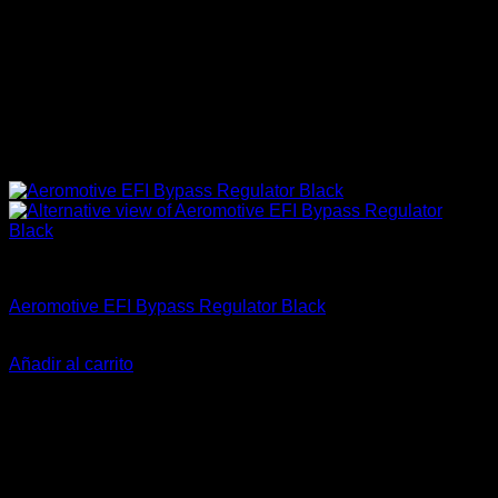
Accesorios
Aeromotive EFI Bypass Regulator Black
El
El
$
314.990
$
229.900
precio
precio
Añadir al carrito
original
actual
-21%
era:
es:
$314.990.
$229.900.