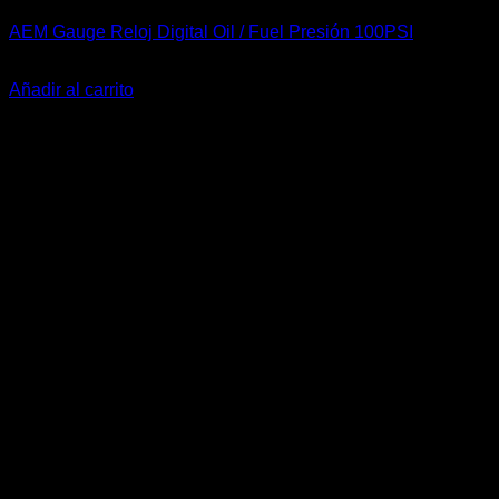
AEM Gauge Reloj Digital Oil / Fuel Presión 100PSI
El
El
$
389.900
$
345.900
precio
precio
Añadir al carrito
original
actual
-19%
era:
es:
$389.900.
$345.900.