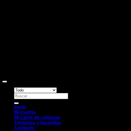
D
Copyright 2026 ©
Sitio web desarrollado por EleMonkey
Digital Studio
Buscar
por:
Inicio
Mi cuenta
Mi Carro de compras
Términos y Garantías
Contacto