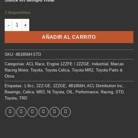
original
actual
era:
es:
3 disponibles
$209.900.
$179.900.
ACL Racing Rod Biela STD 2ZZGE 2ZZ-GE cantidad
AÑADIR AL CARRITO
SKU:
4B1856H-STD
Categorías:
ACL Race
,
Engine 1ZZFE / 2ZZGE
,
Industrial
,
Marcas
Racing Motor
,
Toyota
,
Toyota Celica
,
Toyota MR2
,
Toyota Parts &
Otros
Etiquetas:
1.8cc
,
2ZZ-GE
,
2ZZGE
,
4B1856H
,
ACL Distribution Inc
,
Bearings
,
Celica
,
MR2
,
Ni Toyota
,
OIL
,
Performance
,
Racing
,
STD
,
Toyota
,
TRD