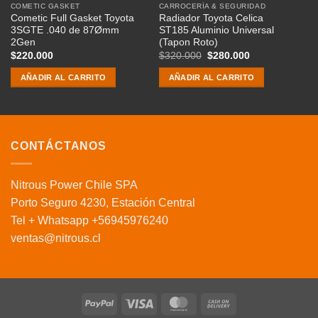
COMETIC GASKET
CARROCERÍA & SEGURIDAD
CA
Cometic Full Gasket Toyota
Radiador Toyota Celica
Ga
3SGTE .040 de 87Ømm
ST185 Aluminio Universal
7
2Gen
(Tapon Roto)
2
El
El
$
220.000
$
320.000
$
280.000
$
precio
precio
original
actual
AÑADIR AL CARRITO
AÑADIR AL CARRITO
era:
es:
$320.000.
$280.000.
CONTÁCTANOS
Nitrous Power Chile SPA
Porto Seguro 4230, Estación Central
Tel + Whatsapp +56945976240
ventas@nitrous.cl
PayPal
Visa
MasterCard
Cash