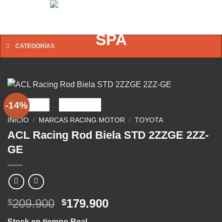
Saltar
0
al
contenido
CATEGORÍAS
-14%
INICIO
/
MARCAS RACING MOTOR
/
TOYOTA
ACL Racing Rod Biela STD 2ZZGE 2ZZ-
GE
El
El
209.900
179.900
$
$
precio
precio
Stock en tiempo Real