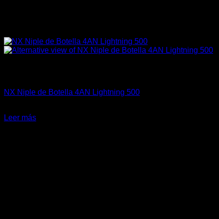
Sin existencias
Fitting y Niples
NX Niple de Botella 4AN Lightning 500
El
El
$
38.990
$
27.500
precio
precio
Leer más
original
actual
era:
es:
$38.990.
$27.500.