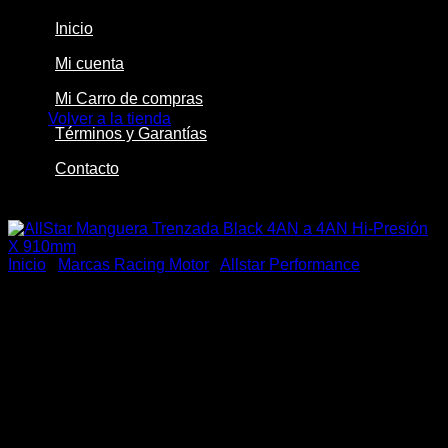
Inicio
Mi cuenta
No hay productos en el carrito.
Mi Carro de compras
Volver a la tienda
Términos y Garantías
Contacto
-20%
Inicio
/
Marcas Racing Motor
/
Allstar Performance
AllStar Manguera Trenzada
Black 4AN a 4AN Hi-Presión
X 910mm