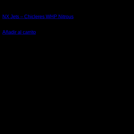
Accesorios
NX Jets – Chicleres WHP Nitrous
El
El
$
15.990
$
10.000
precio
precio
Añadir al carrito
original
actual
-29%
era:
es:
$15.990.
$10.000.