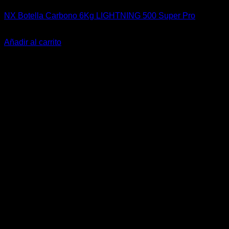
NX Botella Carbono 6Kg LIGHTNING 500 Super Pro
El
El
$
1.200.504
$
899.900
precio
precio
Añadir al carrito
original
actual
era:
es:
$1.200.504.
$899.900.