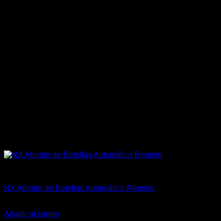
Accesorios
NX Abridor de Botellas Automático Remoto
El
El
$
400.000
$
325.000
precio
precio
Añadir al carrito