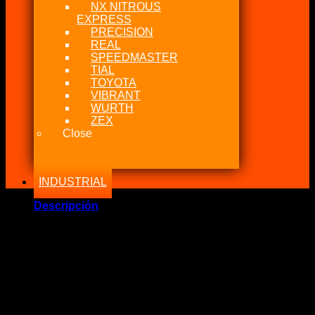
NX NITROUS
EXPRESS
PRECISION
REAL
SPEEDMASTER
TIAL
TOYOTA
VIBRANT
WURTH
ZEX
Close
INDUSTRIAL
Descripción
Marca Fabricante: …:: ALLSTAR PERFORMANCE ::…
Estado: Nuevo – Origen: USA
Incluye:.
AllStar Manguera Trenzada Black 4AN a 4AN Hi-Presión X
910mm
Significado: Manguera Trenzada de Acero Inoxidable