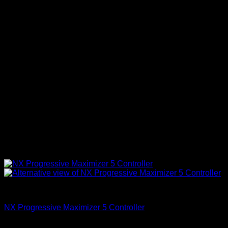
Accesorios
NX Progressive Maximizer 5 Controller
El
El
$
648.700
$
559.000