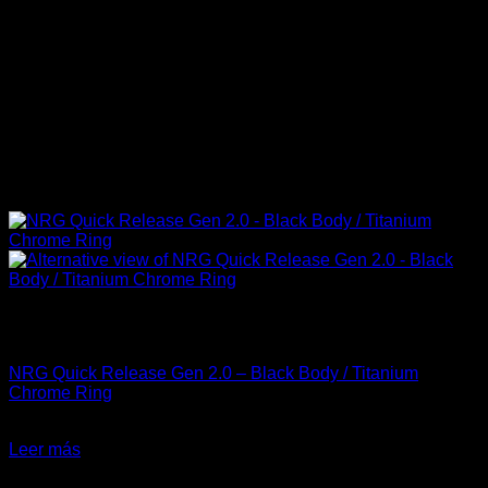
Sin existencias
Accesorios
NRG Quick Release Gen 2.0 – Black Body / Titanium
Chrome Ring
El
El
$
150.000
$
130.000
precio
precio
Leer más
original
actual
-22%
era:
es: