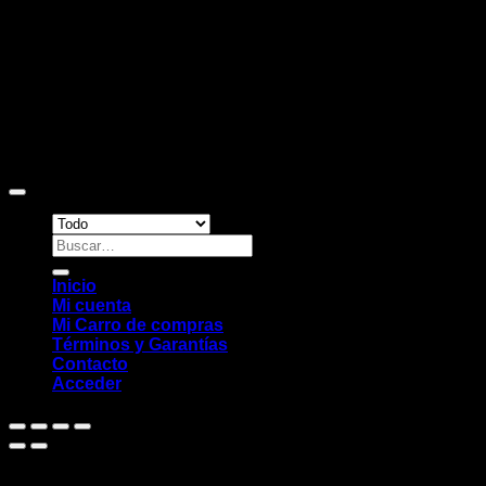
Copyright 2026 ©
Sitio web desarrollado por EleMonkey
Digital Studio
Buscar
por:
Inicio
Mi cuenta
Mi Carro de compras
Términos y Garantías
Contacto
Acceder