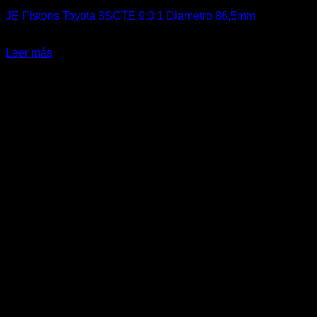
JE Pistons Toyota 3SGTE 9:0:1 Diametro 86,5mm
El
El
$
1.359.900
$
1.199.000
precio
precio
Leer más
original
actual
-20%
era:
es:
$1.359.900.
$1.199.000.