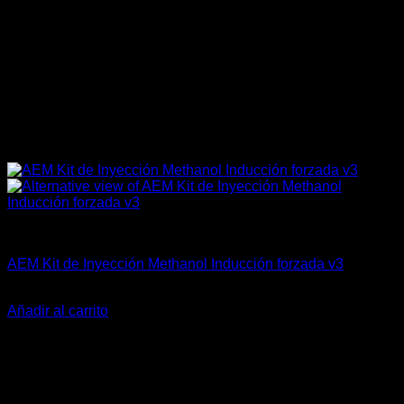
AEM Performance
AEM Kit de Inyección Methanol Inducción forzada v3
El
El
$
865.900
$
769.900
precio
precio
Añadir al carrito
original
actual
-14%
era:
es:
$865.900.
$769.900.