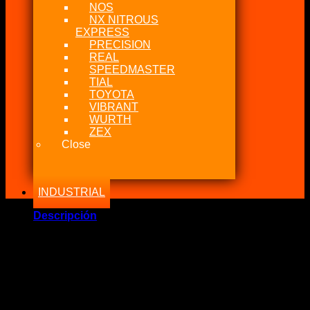
NOS
NX NITROUS
EXPRESS
PRECISION
REAL
SPEEDMASTER
TIAL
TOYOTA
VIBRANT
WURTH
ZEX
Close
INDUSTRIAL
Descripción
Marca Fabricante: …:: Amalie ::…
Estado: Nuevo – Origen: USA
Incluye:.
– Amalie Elixir Full Synthetic GL-5 75w-90 Aceite de Caja
SAE High Performance 964ml o 32oz