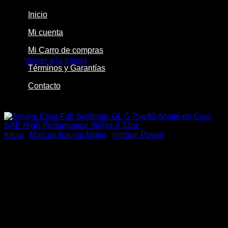
Inicio
Mi cuenta
No hay productos en el carrito.
Mi Carro de compras
Volver a la tienda
Términos y Garantías
Contacto
-43%
Inicio
/
Marcas Racing Motor
/
Nitrous Power
Amalie Elixir Full Synthetic
GL-5 75w90 Aceite de Caja
SAE High Performance
964ml o 32oz