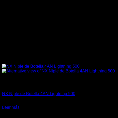
Sin existencias
Fitting y Niples
NX Niple de Botella 4AN Lightning 500
El
El
$
38.990
$
27.500
precio
precio
Leer más
original
actual
-12%
era:
es: