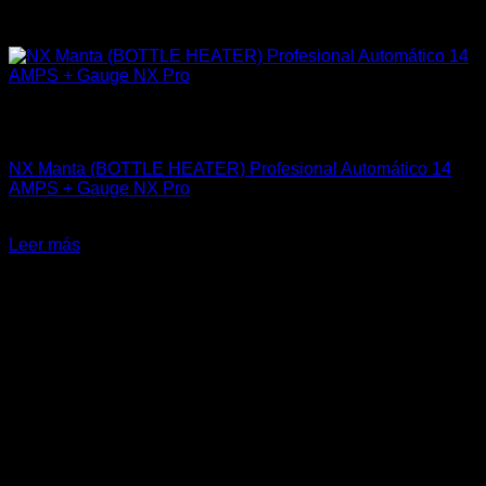
Sin existencias
Accesorios
NX Manta (BOTTLE HEATER) Profesional Automático 14
AMPS + Gauge NX Pro
El
El
$
379.900
$
304.900
precio
precio
Leer más
original
actual
-13%
era:
es:
$379.900.
$304.900.