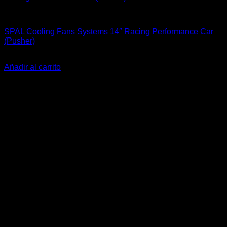
Accesorios Motor
SPAL Cooling Fans Systems 14″ Racing Performance Car
(Pusher)
El
El
$
359.900
$
279.900
precio
precio
Añadir al carrito
original
actual
era:
es:
$359.900.
$279.900.